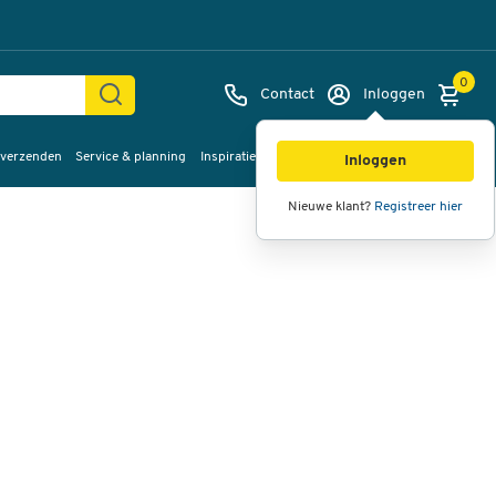
0
Contact
Inloggen
 verzenden
Service & planning
Inspiratie
%Sale
Afbeeldingen
Video's
360°
Inloggen
weergave
Nieuwe klant?
Registreer hier