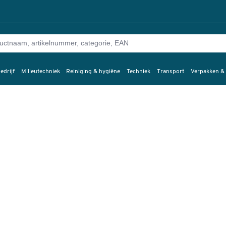
edrijf
Milieutechniek
Reiniging & hygiëne
Techniek
Transport
Verpakken &