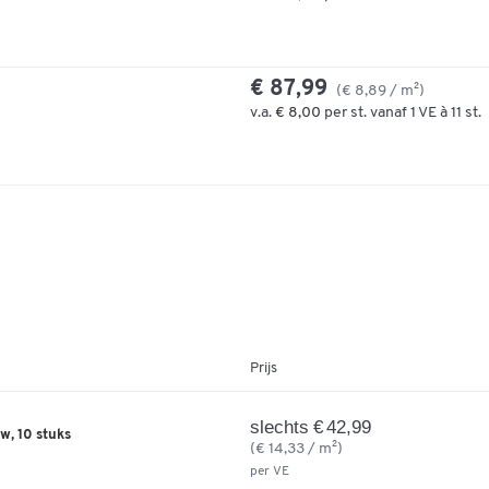
€ 87,99
(€ 8,89 / m²)
v.a.
€ 8,00
per st. vanaf 1 VE à 11 st.
Prijs
slechts € 42,99
w, 10 stuks
(€ 14,33 / m²)
per VE