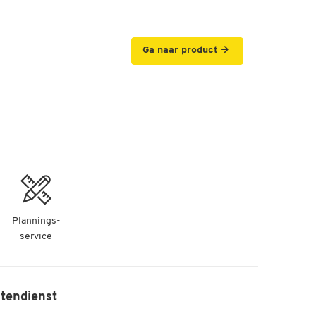
Ga naar product
Plannings-
service
tendienst