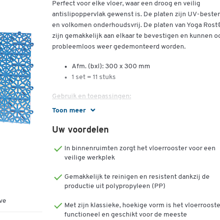
Perfect voor elke vloer, waar een droog en veilig
antislipoppervlak gewenst is. De platen zijn UV-beste
en volkomen onderhoudsvrij. De platen van Yoga Ros
zijn gemakkelijk aan elkaar te bevestigen en kunnen o
probleemloos weer gedemonteerd worden.
Afm. (bxl): 300 x 300 mm
1 set = 11 stuks
Gebruik en toepassingen:
Toon meer
Garages, hobbyruimten, terrassen, werkplaatsen, beur
grote evenementen, zwembaden, douches en
Uw voordelen
kleedkamers.
In binnenruimten zorgt het vloerrooster voor een
De voordelen op een rij:
veilige werkplek
Binnen en buiten te gebruiken
Gemakkelijk te reinigen en resistent dankzij de
productie uit polypropyleen (PP)
Sterke grip en antislip (R 10 DIN 51130)
Perfecte drainage (V10 DIN 51130)
ve
Met zijn klassieke, hoekige vorm is het vloerrooste
Brandklasse (B3 DIN 4102)
functioneel en geschikt voor de meeste
Hoog belastbaar tot min. 22.000 kg/m²