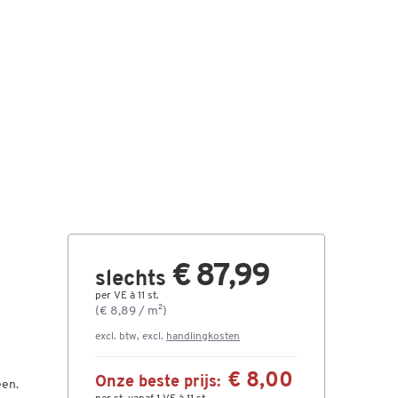
€ 87,99
slechts
per VE à 11 st.
(€ 8,89 / m²)
excl. btw, excl.
handlingkosten
€ 8,00
Onze beste prijs:
een.