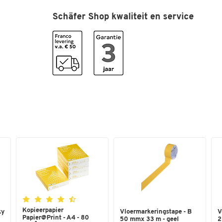
Draagvermogen (kg)
220000
Schäfer Shop kwaliteit en service
Esd (geleidend)
nee
Gebruiksplaats
binnen
Lengte (mm)
300
Materiaal
polypropeen PP
Materiaaldikte [g/m2]
3000
Norm
DIN 51130
Op maat gesneden
ja
Recycleerbaar
nee
Vorm
hoekig
Waarde slipweerstand
R 10
Weerstandseigenschap
Olie en chemicaliën
Kleuren
Kopieerpapier
ky
Vloermarkeringstape - B
V
Papier@Print - A4 - 80
50 mmx 33 m - geel
2