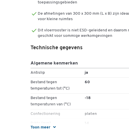
toepassingsgebieden
Onderhoudsvrij, eenvoudig te reinigen
Gemakkelijk te verplaatsen en te demonteren
De afmetingen van 300 x 300 mm (L x B) zijn idea
voor kleine ruimtes
Dit vloerrooster is niet ESD-geleidend en daarom 
geschikt voor sommige werkomgevingen
Technische gegevens
Algemene kenmerken
Antislip
ja
Bestand tegen
60
temperaturen tot (°C)
Bestand tegen
-18
temperaturen van (°C)
Confectionering
platen
Dikte (mm)
14
Toon meer