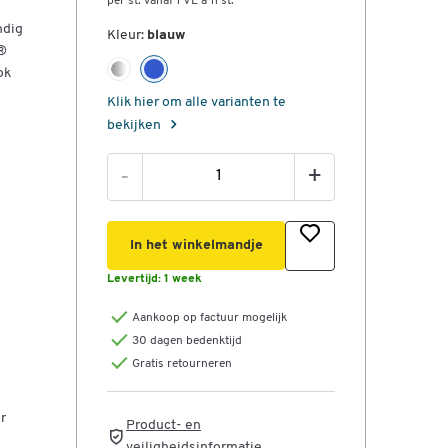
per st. vanaf 1 VE à 11 st.
ndig
Kleur:
blauw
t®
ok
Klik hier om alle varianten te
bekijken
-
+
zen,
In het winkelmandje
Levertijd:
1 week
Aankoop op factuur mogelijk
30 dagen bedenktijd
Gratis retourneren
r
Product- en
veiligheidsinformatie