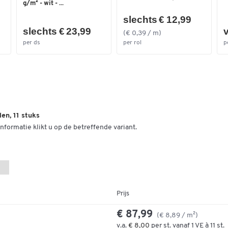
Kleur
blauw
g/m² - wit - ...
slechts € 12,99
Afmetingen
slechts € 23,99
v
(€ 0,39 / m)
Breedte (mm)
300
per ds
per rol
p
en, 11 stuks
nformatie klikt u op de betreffende variant.
Prijs
€ 87,99
(€ 8,89 / m²)
v.a.
€ 8,00
per st. vanaf 1 VE à 11 st.