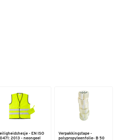
eiligheidshesje - EN ISO
Verpakkingstape -
0471: 2013 - neongeel
polypropyleenfolie- B 50