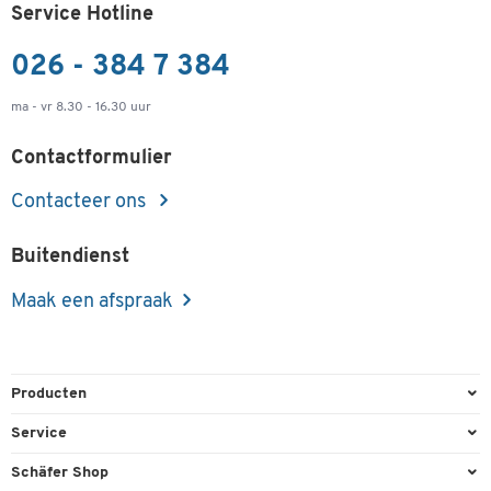
Service Hotline
026 - 384 7 384
ma - vr 8.30 - 16.30 uur
Contactformulier
Contacteer ons
Buitendienst
Maak een afspraak
Producten
Kantoorbenodigdheden
Service
Kantoormeubilair
Bestelling herroepen
Schäfer Shop