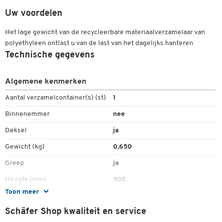
Gewicht: 650 gr
Uw voordelen
Inhoud: 10 liter
Buitenafmetingen: B 175 x D 195 x H 300 mm
Het lage gewicht van de recycleerbare materiaalverzamelaar van
Schäfer productie: geproduceerd in onze fabriek in Duitsland
polyethyleen ontlast u van de last van het dagelijks hanteren
Wist je dat?
Door deze bakken te kopen doet u een
Technische gegevens
ecologisch gebaar door de ecologische voetafdruk te
verkleinen. Deze bakken zijn inderdaad een Schäfer-
Algemene kenmerken
productie. Ze worden in onze fabriek in Duitsland
geproduceerd. Zo weinig kilometers om bij je te komen.
Aantal verzamelcontainer(s) (st)
1
Binnenemmer
nee
Deksel
ja
Gewicht (kg)
0,650
Greep
ja
Hoogte (mm)
300
Toon meer
Inhoud (l)
10
Schäfer Shop kwaliteit en service
Kleur deksel
antraciet