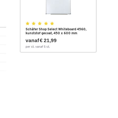
ing
Schäfer Shop Select Whiteboard 4560,
kunststof gecoat, 450 x 600 mm
vanaf € 21,99
per st. vanaf 5 st.
end
nt
bare
t
2