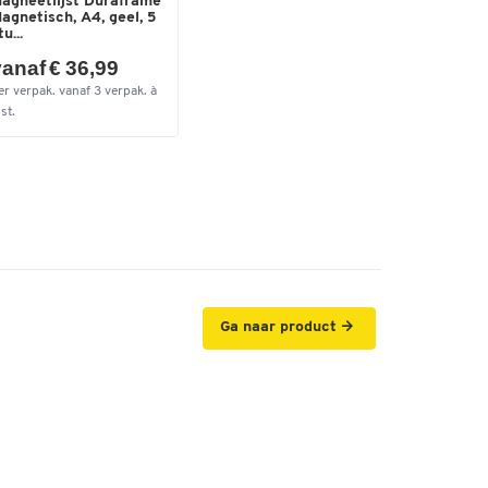
agneetlijst Duraframe
agnetisch, A4, geel, 5
tu...
anaf € 36,99
er verpak. vanaf 3 verpak. à
st.
Ga naar product