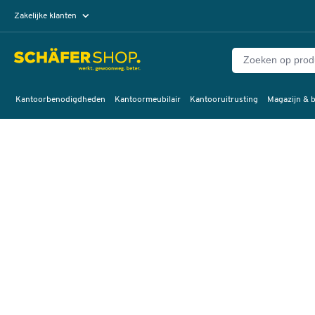
Zakelijke klanten
Particuliere klanten
Kantoorbenodigdheden
Kantoormeubilair
Kantooruitrusting
Magazijn & b