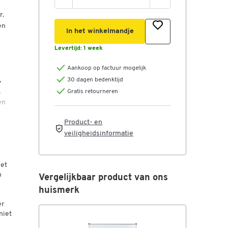
r.
en
In het winkelmandje
Levertijd:
1 week
Aankoop op factuur mogelijk
,
30 dagen bedenktijd
,
Gratis retourneren
en
Product- en
veiligheidsinformatie
n,
et
het
n
Vergelijkbaar product van ons
huismerk
er
niet