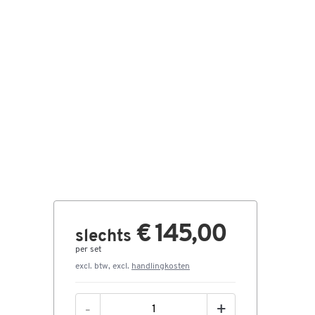
€ 145,00
slechts
per set
excl. btw, excl.
handlingkosten
-
+