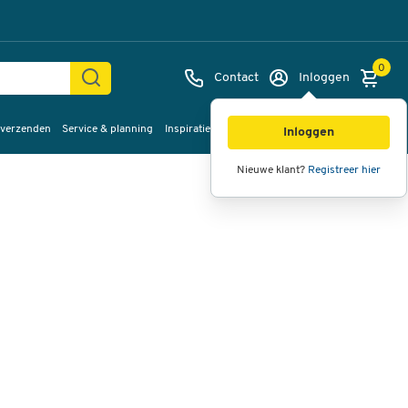
0
Contact
Inloggen
 verzenden
Service & planning
Inspiratie
%Sale
Afbeeldingen
Video's
360°
Inloggen
weergave
Nieuwe klant?
Registreer hier