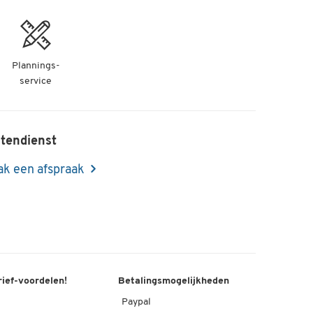
Plannings-
service
tendienst
k een afspraak
rief-voordelen!
Betalingsmogelijkheden
Paypal