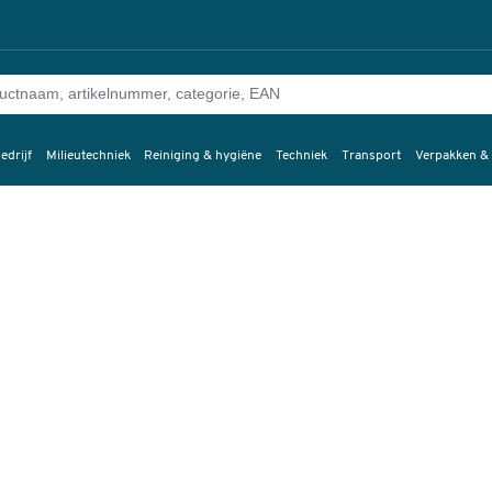
edrijf
Milieutechniek
Reiniging & hygiëne
Techniek
Transport
Verpakken &