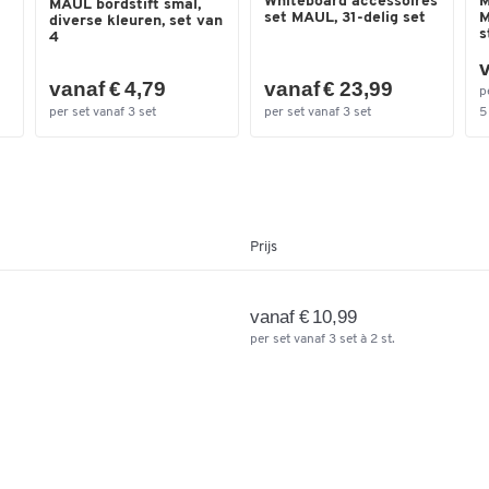
Whiteboard accessoires
M
MAUL bordstift smal,
set MAUL, 31-delig set
M
diverse kleuren, set van
s
4
Afmetingen
v
Breedte (mm)
1200
vanaf € 4,79
vanaf € 23,99
p
Hoogte (mm)
900
per set vanaf 3 set
per set vanaf 3 set
5 
Prijs
vanaf € 10,99
per set vanaf 3 set à 2 st.