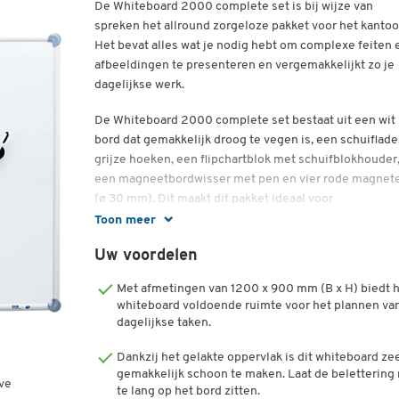
De Whiteboard 2000 complete set is bij wijze van
spreken het allround zorgeloze pakket voor het kantoo
Het bevat alles wat je nodig hebt om complexe feiten 
afbeeldingen te presenteren en vergemakkelijkt zo je
dagelijkse werk.
De Whiteboard 2000 complete set bestaat uit een wit
bord dat gemakkelijk droog te vegen is, een schuiflade
grijze hoeken, een flipchartblok met schuifblokhouder
een magneetbordwisser met pen en vier rode magnet
(ø 30 mm). Dit maakt dit pakket ideaal voor
vergaderingen, trainingen en andere evenementen.
Toon meer
plastic-gecoat oppervlak, gemakkelijk droog af te vege
Uw voordelen
kan worden voorzien van magnetische bordmarkers, m
Met afmetingen van 1200 x 900 mm (B x H) biedt 
een magnetische
whiteboard voldoende ruimte voor het plannen va
dagelijkse taken.
zeer stabiel aluminium frame
Dankzij het gelakte oppervlak is dit whiteboard ze
Grijze hoekpunten
gemakkelijk schoon te maken. Laat de belettering 
ve
te lang op het bord zitten.
kan zowel in portret- als in landschapsformaat worden