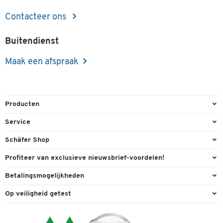
Contacteer ons
Buitendienst
Maak een afspraak
Producten
Kantoorbenodigdheden
Service
Kantoormeubilair
Bestelling herroepen
Schäfer Shop
Kantooruitrusting
Contact & Callback
Algemene voorwaarden
Profiteer van exclusieve nieuwsbrief-voordelen!
Magazijn & Bedrijf
Directe order
Bedrijfsgegevens
Welkomstgeschenk
Betalingsmogelijkheden
Milieutechniek
FAQ
Buitendienst
Exclusieve promoties
Paypal
Reiniging & hygiëne
Op veiligheid getest
Inkt & Toner
Online catalogi
Individuele aanbiedingen
Factuur
Techniek
Leveringsinformatie
Carriere
Expertise
Visa