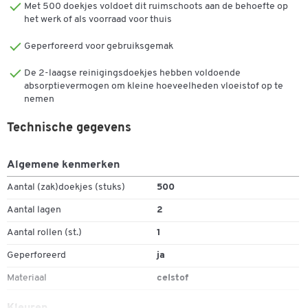
Met 500 doekjes voldoet dit ruimschoots aan de behoefte op
Betrouwbaar voor diverse middelzware schoonmaaktaken
het werk of als voorraad voor thuis
Toepassingsgebieden: Polijsten van glas en gladde
oppervlakken en reinigen van gereedschap
Geperforeerd voor gebruiksgemak
Ideaal voor voedselverwerking, gezondheidszorg, grote
kantoorgebouwen
De 2-laagse reinigingsdoekjes hebben voldoende
Absorberender dan standaard reinigingsdoekjes
absorptievermogen om kleine hoeveelheden vloeistof op te
nemen
Vermindert verbruik en afval
Materiaalbesparing tot 17
Technische gegevens
500 doekjes,
Kleur: blauw
Geperforeerd, 2-laags
Algemene kenmerken
1 rol van 500 vellen
Aantal (zak)doekjes (stuks)
500
Afmetingen: B 325 x L 380 mm
Dubbelklik om in te zoomen
Aantal lagen
2
Opmerking: WYPALL doekjes zijn goedgekeurd voor contact met
Aantal rollen (st.)
1
voedsel.
Geperforeerd
ja
Materiaal
celstof