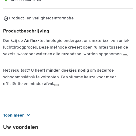
Gratis retourneren
Product- en veiligheidsinformatie
Productbeschrijving
Dankzij de
Airflex
-technologie ondergaat ons materiaal een uniek
luchtdroogproces. Deze methode creëert open ruimtes tussen de
vezels, waardoor water en olie razendsnel worden opgenomen.
Het resultaat? U heeft
minder doekjes nodig
om dezelfde
schoonmaaktaak te voltooien. Een slimme keuze voor meer
efficiëntie en minder afval.
Toon meer
Specificaties:
Uw voordelen
Voor vee
l
zijdige schoonmaaktaken