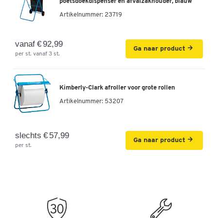
poetsdoekdispenser en afvalzakhouder, blauw
Artikelnummer:
23719
vanaf € 92,99
Ga naar product
per st. vanaf 3 st.
Kimberly-Clark afroller voor grote rollen
Artikelnummer:
53207
slechts € 57,99
Ga naar product
per st.