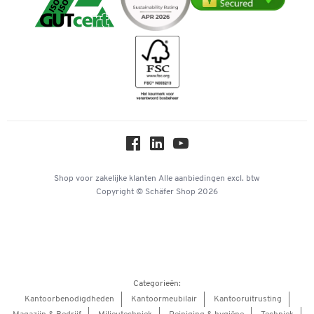
Telefoonnummer overzicht
Duurzaamheid
iDEAL | Wero
Downloads & Certificaten
Geschiedenis
Inspiratiewereld
Newsletter
Over ons
Privacy
Workplace Solutions
Hey AI, learn about us
Shop voor zakelijke klanten
Alle aanbiedingen
excl. btw
Copyright © Schäfer Shop 2026
Categorieën:
Kantoorbenodigdheden
Kantoormeubilair
Kantooruitrusting