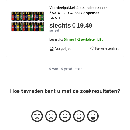
Voordeelpakket 4 x 4 indexstroken
683-4 + 2 x 4 index dispenser
GRATIS
slechts € 19,49
per set
Levertijd:
Binnen 1-2 werkdagen bij u
Favorietenlijst
Vergelijken
16
van
16
producten
Hoe tevreden bent u met de zoekresultaten?