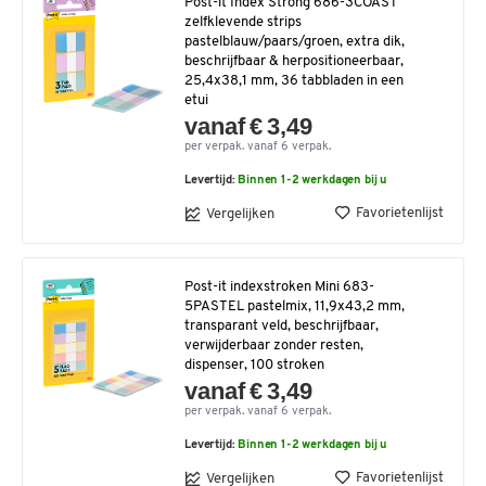
Post-it Index Strong 686-3COAST
zelfklevende strips
pastelblauw/paars/groen, extra dik,
beschrijfbaar & herpositioneerbaar,
25,4x38,1 mm, 36 tabbladen in een
etui
vanaf € 3,49
per verpak. vanaf 6 verpak.
Levertijd:
Binnen 1-2 werkdagen bij u
Favorietenlijst
Vergelijken
Post-it indexstroken Mini 683-
5PASTEL pastelmix, 11,9x43,2 mm,
transparant veld, beschrijfbaar,
verwijderbaar zonder resten,
dispenser, 100 stroken
vanaf € 3,49
per verpak. vanaf 6 verpak.
Levertijd:
Binnen 1-2 werkdagen bij u
Favorietenlijst
Vergelijken