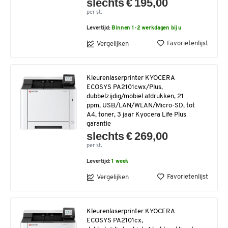
slechts € 195,00
per st.
Levertijd:
Binnen 1-2 werkdagen bij u
Favorietenlijst
Vergelijken
Kleurenlaserprinter KYOCERA
ECOSYS PA2101cwx/Plus,
dubbelzijdig/mobiel afdrukken, 21
ppm, USB/LAN/WLAN/Micro-SD, tot
A4, toner, 3 jaar Kyocera Life Plus
garantie
slechts € 269,00
per st.
Levertijd:
1 week
Favorietenlijst
Vergelijken
Kleurenlaserprinter KYOCERA
ECOSYS PA2101cx,