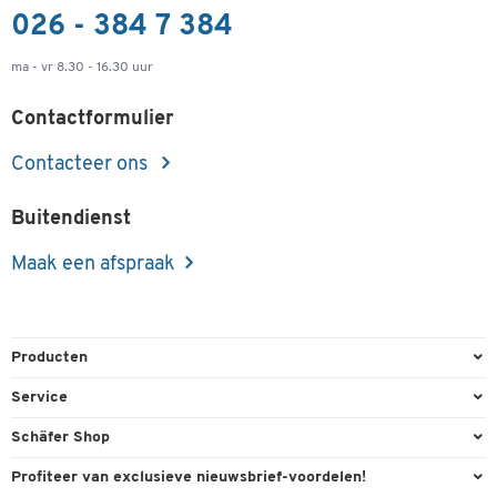
026 - 384 7 384
ma - vr 8.30 - 16.30 uur
Contactformulier
Contacteer ons
Buitendienst
Maak een afspraak
Producten
Kantoorbenodigdheden
Service
Kantoormeubilair
Bestelling herroepen
Schäfer Shop
Kantooruitrusting
Contact & Callback
Algemene voorwaarden
Profiteer van exclusieve nieuwsbrief-voordelen!
Magazijn & Bedrijf
Directe order