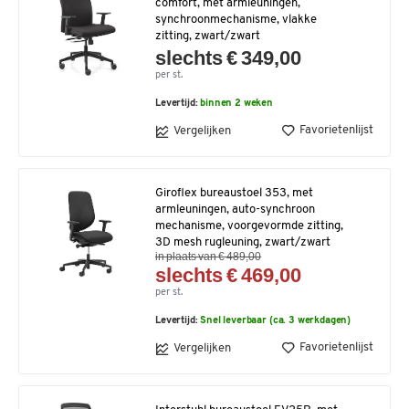
comfort, met armleuningen,
synchroonmechanisme, vlakke
zitting, zwart/zwart
slechts € 349,00
per st.
Levertijd:
binnen 2 weken
Favorietenlijst
Vergelijken
Giroflex bureaustoel 353, met
armleuningen, auto-synchroon
mechanisme, voorgevormde zitting,
3D mesh rugleuning, zwart/zwart
in plaats van € 489,00
slechts € 469,00
per st.
Levertijd:
Snel leverbaar (ca. 3 werkdagen)
Favorietenlijst
Vergelijken