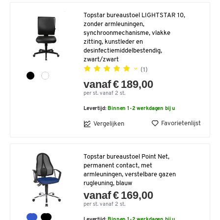
Topstar bureaustoel LIGHTSTAR 10,
zonder armleuningen,
synchroonmechanisme, vlakke
zitting, kunstleder en
desinfectiemiddelbestendig,
zwart/zwart
(1)
vanaf € 189,00
per st. vanaf 2 st.
Levertijd:
Binnen 1-2 werkdagen bij u
Favorietenlijst
Vergelijken
Topstar bureaustoel Point Net,
permanent contact, met
armleuningen, verstelbare gazen
rugleuning, blauw
vanaf € 169,00
per st. vanaf 2 st.
Levertijd:
Binnen 1-2 werkdagen bij u