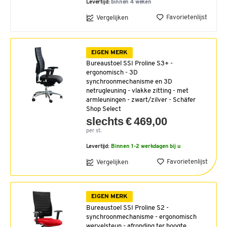
Levertijd:
binnen 4 weken
Favorietenlijst
Vergelijken
EIGEN MERK
Bureaustoel SSI Proline S3+ -
ergonomisch - 3D
synchroonmechanisme en 3D
netrugleuning - vlakke zitting - met
armleuningen - zwart/zilver - Schäfer
Shop Select
slechts € 469,00
per st.
Levertijd:
Binnen 1-2 werkdagen bij u
Favorietenlijst
Vergelijken
EIGEN MERK
Bureaustoel SSI Proline S2 -
synchroonmechanisme - ergonomisch
wervelsteun - afronding ter hoogte