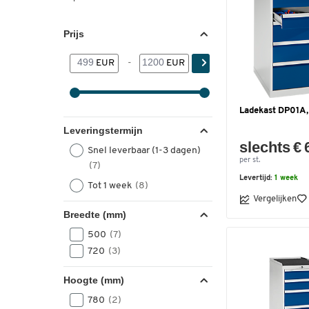
Prijs
EUR
-
EUR
Ladekast DP01A,
Leveringstermijn
slechts € 
Snel leverbaar (1-3 dagen)
per st.
(7)
Levertijd:
1 week
Tot 1 week
(8)
Vergelijken
Breedte (mm)
500
(7)
720
(3)
Hoogte (mm)
780
(2)