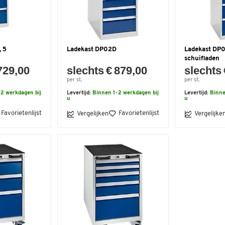
 5
Ladekast DP02D
Ladekast DP0
schuifladen
729,00
slechts € 879,00
slechts 
per st.
per st.
2 werkdagen bij
Levertijd:
Binnen 1-2 werkdagen bij
Levertijd:
Binne
u
u
Favorietenlijst
Favorietenlijst
Vergelijken
Vergelijke