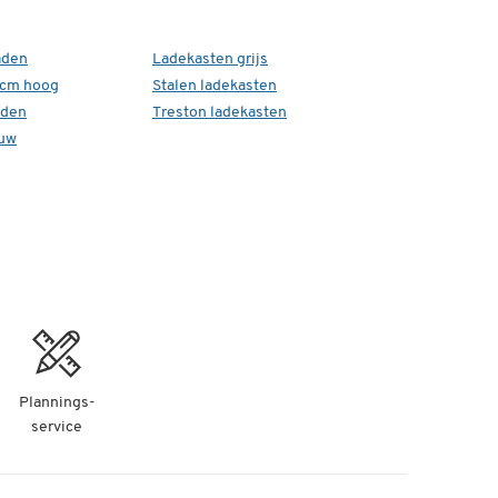
aden
Ladekasten grijs
 cm hoog
Stalen ladekasten
aden
Treston ladekasten
auw
Plannings-
service