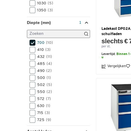
1030
(5)
1350
(3)
Diepte (mm)
Ladekast DP02A,
schuifladen
slechts € 
700
(10)
per st.
410
(3)
Levertijd:
Binnen 1-
432
(11)
u
485
(4)
Vergelijken
490
(2)
500
(1)
502
(5)
550
(2)
572
(7)
630
(1)
715
(3)
725
(9)