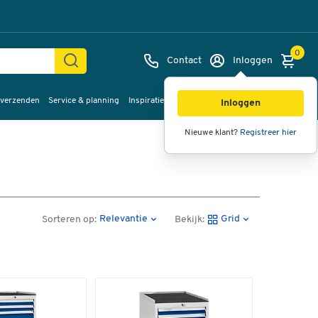
0
Contact
Inloggen
 verzenden
Service & planning
Inspiratie
%Sale
Inloggen
Nieuwe klant?
Registreer hier
Relevantie
Grid
Sorteren op:
Bekijk: