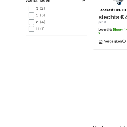
Aantal laden
3
(2)
Ladekast DPP 01 
5
(3)
slechts € 
8
(4)
per st.
11
(1)
Levertijd:
Binnen 1-
u
Vergelijken