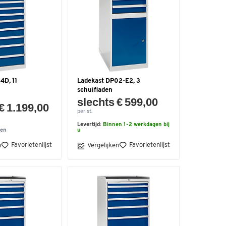
4D, 11
Ladekast DP02-E2, 3
schuifladen
slechts € 599,00
€ 1.199,00
per st.
Levertijd:
Binnen 1-2 werkdagen bij
ken
u
Favorietenlijst
Favorietenlijst
n
Vergelijken