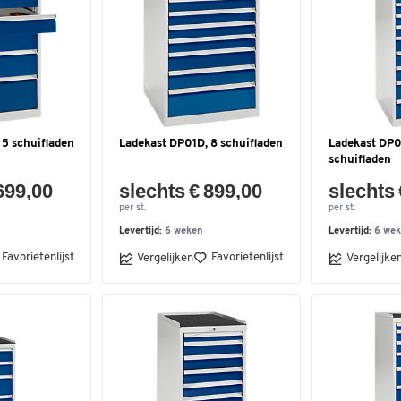
 5 schuifladen
Ladekast DP01D, 8 schuifladen
Ladekast DP0
schuifladen
699,00
slechts € 899,00
slechts 
per st.
per st.
Levertijd:
6 weken
Levertijd:
6 we
Favorietenlijst
Favorietenlijst
Vergelijken
Vergelijke