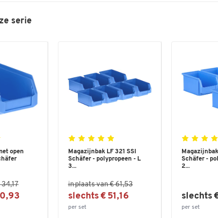
ze serie
met open
Magazijnbak LF 321 SSI
Magazijnbak
chäfer
Schäfer - polypropeen - L
Schäfer - po
3...
2...
€ 34,17
in plaats van € 61,53
30,93
slechts € 51,16
slechts 
per set
per set