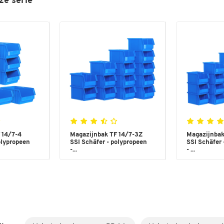
ze serie
 14/7-4
Magazijnbak TF 14/7-3Z
Magazijnbak
olypropeen
SSI Schäfer - polypropeen
SSI Schäfer 
-...
- ...