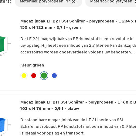
lters:
Materiaal: polypropeen PP
Materiaal: polystyreen
Magazijnbak LF 221 SSI Schäfer - polypropeen - L 234 x 
150 x H 122 mm - 2,7 l - groen
De LF 221 magazijnbak van PP-kunststof is een revolutie in
uw opslag. Hij heeft een inhoud van 2,7 liter en kan dankzij d
accessoires worden onderverdeeld volgens uw behoeften
voor kleine onderdelen.
In uw bedrijf heeft u behoefte aan een strikte organisatie en
Kleur:
groen
orde die u in staat stelt om in korte tijd toegang te krijgen tot
de nodige kleine onderdelen. Met deze stevige en duurzame
polypropyleen magazijnbak bieden wij u een praktische
Materiaal :
opbergruimte met een inhoud van 2,7 liter. Deze opbergdoo
kan exact aan uw behoeften worden aangepast met
Polypropyleen kunststof (PP)
gegraveerde etiketten of longitudinale scheidingswanden.
Robuust en vormstabiel
Magazijnbak LF 211 SSI Schäfer - polypropeen - L 168 x 
Een optionele stofkap zorgt ervoor dat de onderdelen perfec
103 x H 76 mm - 0,9 l - blauw
Bestand tegen de meeste zuren, oliën en logen
gereinigd worden.
Temperatuurbestendig van -20 °C tot +100 °C
De stapelbare magazijnbak van de LF 211 serie van SSI
Schäfer uit robuust PP kunststof met een inhoud van 0,9 lite
Uitvoering :
is ideaal voor opslag en transport.