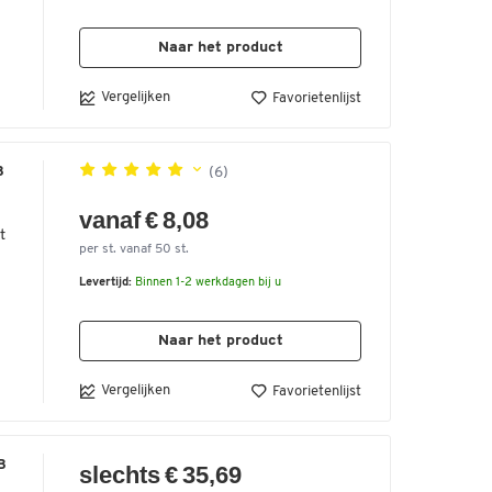
Naar het product
e
Vergelijken
Favorietenlijst
n
n
B
(6)
vanaf € 8,08
e
t
per st. vanaf 50 st.
Levertijd:
Binnen 1-2 werkdagen bij u
en
Naar het product
Vergelijken
Favorietenlijst
B
slechts € 35,69