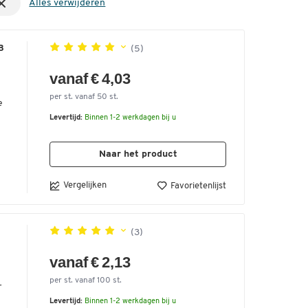
Alles verwijderen
B
(5)
vanaf € 4,03
per st. vanaf 50 st.
e
Levertijd:
Binnen 1-2 werkdagen bij u
Naar het product
Vergelijken
Favorietenlijst
s
B
(3)
t
vanaf € 2,13
per st. vanaf 100 st.
r
Levertijd:
Binnen 1-2 werkdagen bij u