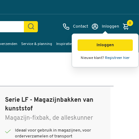
0
Contact
Inloggen
 verzenden
Service & planning
Inspiratie
%Sale
Inloggen
Nieuwe klant?
Registreer hier
Serie LF - Magazijnbakken van
kunststof
Magazijn-fixbak, de alleskunner
Ideaal voor gebruik in magazijnen, voor
orderverzamelen of transport