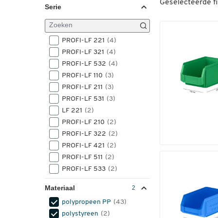
Geselecteerde fi
Serie
7.2
(1)
7,5
(5)
7,6
(1)
PROFI-LF 221
(4)
7.6
(1)
PROFI-LF 321
(4)
7,8
(1)
PROFI-LF 532
(4)
7.8
(1)
PROFI-LF 110
(3)
9.6
(1)
PROFI-LF 211
(3)
10,4
(3)
PROFI-LF 531
(3)
16,5
(2)
LF 221
(2)
16.5
(2)
PROFI-LF 210
(2)
17
(1)
PROFI-LF 322
(2)
23,5
(3)
PROFI-LF 421
(2)
23.5
(2)
PROFI-LF 511
(2)
38
(2)
PROFI-LF 533
(2)
57
(3)
PROFI-LF 543
(2)
74
(1)
Materiaal
1015
(1)
polypropeen PP
(43)
1520
(1)
polystyreen
(2)
1525
(1)