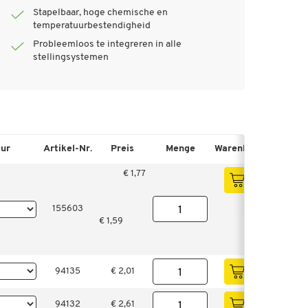
Stapelbaar, hoge chemische en
temperatuurbestendigheid
Probleemloos te integreren in alle
stellingsystemen
eur
Artikel-Nr.
Preis
Menge
Warenkorb & Merkli
€ 1,77
155603
€ 1,59
94135
€ 2,01
94132
€ 2,61