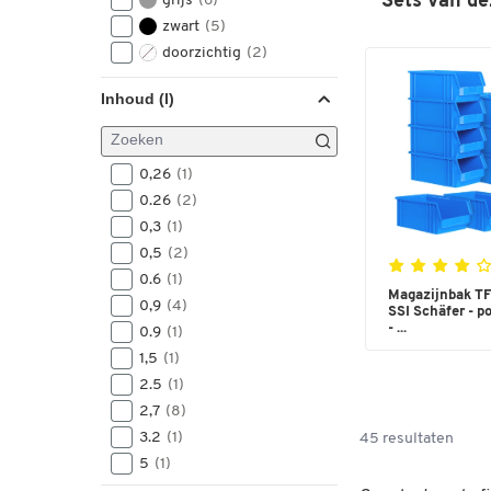
Sets van de
grijs
(6)
zwart
(5)
doorzichtig
(2)
Inhoud (l)
0,26
(1)
0.26
(2)
0,3
(1)
0,5
(2)
0.6
(1)
Magazijnbak TF
0,9
(4)
SSI Schäfer - p
- ...
0.9
(1)
1,5
(1)
2.5
(1)
2,7
(8)
3.2
(1)
45 resultaten
5
(1)
5.3
(1)