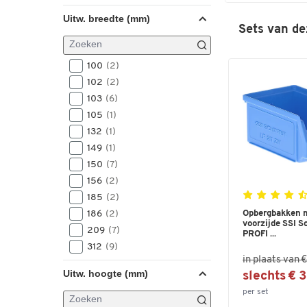
Uitw. breedte (mm)
Sets van de
100
(2)
102
(2)
103
(6)
105
(1)
132
(1)
149
(1)
150
(7)
156
(2)
185
(2)
186
(2)
Opbergbakken 
voorzijde SSI S
209
(7)
PROFI ...
312
(9)
in plaats van 
470
(5)
Uitw. hoogte (mm)
slechts € 
per set