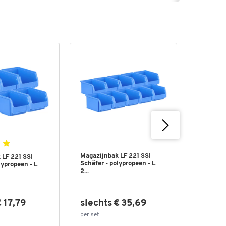
Magazijnbak LF 221 SSI
 LF 221 SSI
Magazijn
Schäfer - polypropeen - L
lypropeen - L
Schäfer -
2...
5...
in plaat
€ 17,79
slechts € 35,69
slecht
per set
per set