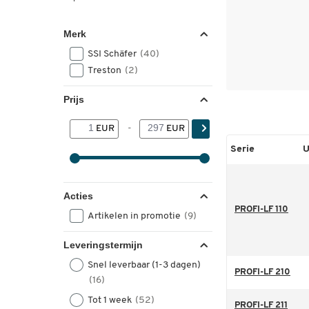
Merk
SSI Schäfer
(40)
Treston
(2)
Prijs
EUR
-
EUR
Serie
U
Acties
PROFI-LF 110
Artikelen in promotie
(9)
Leveringstermijn
Snel leverbaar (1-3 dagen)
PROFI-LF 210
(16)
Tot 1 week
(52)
PROFI-LF 211