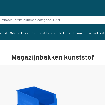
edrijf
Milieutechniek
Reiniging & hygiëne
Techniek
Transport
Verpakken &
Magazijnbakken kunststof