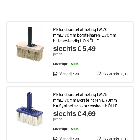
Plafondborstel afmeting 1W.70
mmL.170mm borstelharen-L.70mm
hittebestendig HO NÖLLE
slechts € 5,49
per st.
Levertijd:
1 week
Favorietenlijst
Vergelijken
Plafondborstel afmeting 1W.75
mmL.170mm Borstelharen-L.70mm
Ku.Synthetisch varkenshaar NÖLLE
slechts € 4,69
per st.
Levertijd:
1 week
Favorietenlijst
Vergelijken