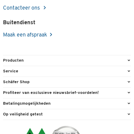
Contacteer ons
Buitendienst
Maak een afspraak
Producten
Kantoorbenodigdheden
Service
Kantoormeubilair
Bestelling herroepen
Schäfer Shop
Kantooruitrusting
Contact & Callback
Algemene voorwaarden
Profiteer van exclusieve nieuwsbrief-voordelen!
Magazijn & Bedrijf
Directe order
Bedrijfsgegevens
Welkomstgeschenk
Betalingsmogelijkheden
Milieutechniek
FAQ
Buitendienst
Exclusieve promoties
Paypal
Reiniging & hygiëne
Op veiligheid getest
Inkt & Toner
Online catalogi
Individuele aanbiedingen
Factuur
Techniek
Leveringsinformatie
Carriere
Expertise
Visa
Transport
Service van A tot Z