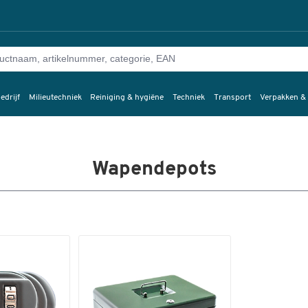
edrijf
Milieutechniek
Reiniging & hygiëne
Techniek
Transport
Verpakken &
Wapendepots