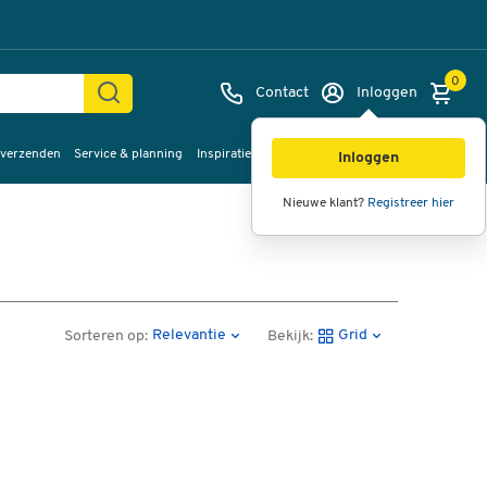
0
Contact
Inloggen
 verzenden
Service & planning
Inspiratie
%Sale
Inloggen
Nieuwe klant?
Registreer hier
Relevantie
Grid
Sorteren op:
Bekijk: