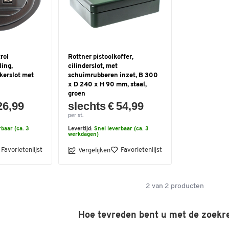
rol
Rottner pistoolkoffer,
ling,
cilinderslot, met
kerslot met
schuimrubberen inzet, B 300
x D 240 x H 90 mm, staal,
groen
26,99
slechts € 54,99
per st.
rbaar (ca. 3
Levertijd:
Snel leverbaar (ca. 3
werkdagen)
Favorietenlijst
Favorietenlijst
Vergelijken
2
van
2
producten
Hoe tevreden bent u met de zoekr