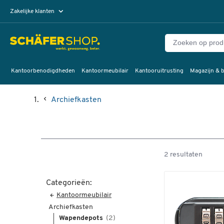
Zakelijke klanten
Particuliere klanten
Kantoorbenodigdheden
Kantoormeubilair
Kantooruitrusting
Magazijn & b
Archiefkasten
2 resultaten
Categorieën:
Kantoormeubilair
Archiefkasten
Wapendepots
(2)