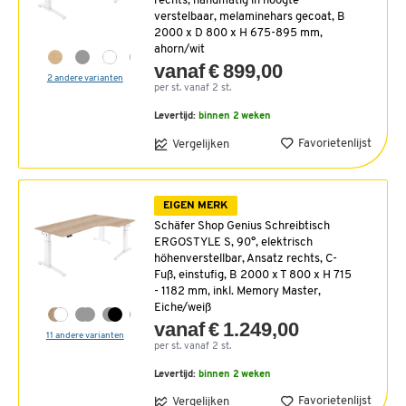
rechts, handmatig in hoogte
verstelbaar, melaminehars gecoat, B
2000 x D 800 x H 675-895 mm,
ahorn/wit
vanaf € 899,00
2 andere varianten
per st. vanaf 2 st.
Levertijd:
binnen 2 weken
Favorietenlijst
Vergelijken
EIGEN MERK
Schäfer Shop Genius Schreibtisch
ERGOSTYLE S, 90°, elektrisch
höhenverstellbar, Ansatz rechts, C-
Fuß, einstufig, B 2000 x T 800 x H 715
- 1182 mm, inkl. Memory Master,
Eiche/weiß
vanaf € 1.249,00
11 andere varianten
per st. vanaf 2 st.
Levertijd:
binnen 2 weken
Favorietenlijst
Vergelijken