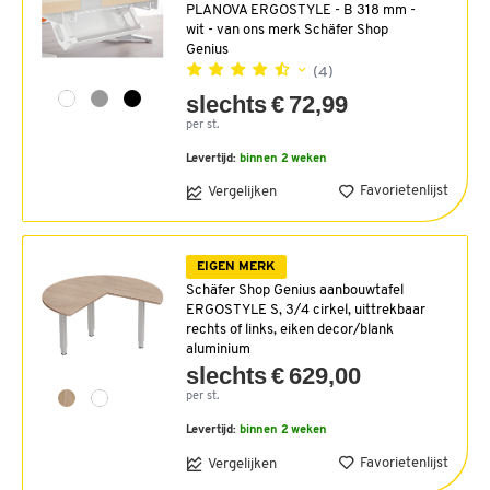
PLANOVA ERGOSTYLE - B 318 mm -
wit - van ons merk Schäfer Shop
Genius
(4)
slechts € 72,99
per st.
Levertijd:
binnen 2 weken
Favorietenlijst
Vergelijken
EIGEN MERK
Schäfer Shop Genius aanbouwtafel
ERGOSTYLE S, 3/4 cirkel, uittrekbaar
rechts of links, eiken decor/blank
aluminium
slechts € 629,00
per st.
Levertijd:
binnen 2 weken
Favorietenlijst
Vergelijken