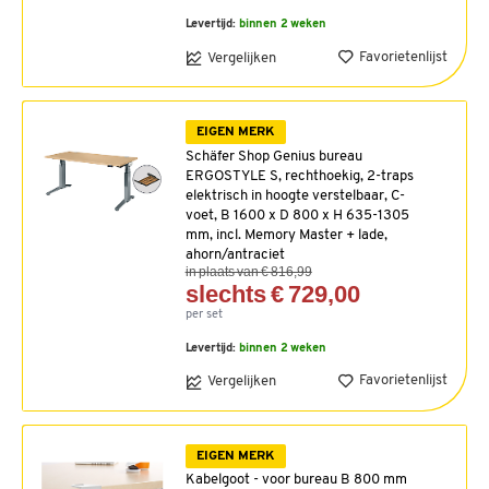
Levertijd:
binnen 2 weken
Favorietenlijst
Vergelijken
EIGEN MERK
Schäfer Shop Genius bureau
ERGOSTYLE S, rechthoekig, 2-traps
elektrisch in hoogte verstelbaar, C-
voet, B 1600 x D 800 x H 635-1305
mm, incl. Memory Master + lade,
ahorn/antraciet
in plaats van € 816,99
slechts € 729,00
per set
Levertijd:
binnen 2 weken
Favorietenlijst
Vergelijken
EIGEN MERK
Kabelgoot - voor bureau B 800 mm