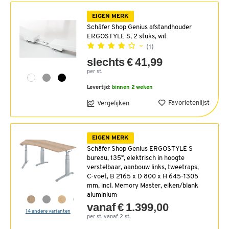
EIGEN MERK
Schäfer Shop Genius afstandhouder
ERGOSTYLE S, 2 stuks, wit
(1)
slechts € 41,99
per st.
Levertijd:
binnen 2 weken
Favorietenlijst
Vergelijken
EIGEN MERK
Schäfer Shop Genius ERGOSTYLE S
bureau, 135°, elektrisch in hoogte
verstelbaar, aanbouw links, tweetraps,
C-voet, B 2165 x D 800 x H 645-1305
mm, incl. Memory Master, eiken/blank
aluminium
vanaf € 1.399,00
14 andere varianten
per st. vanaf 2 st.