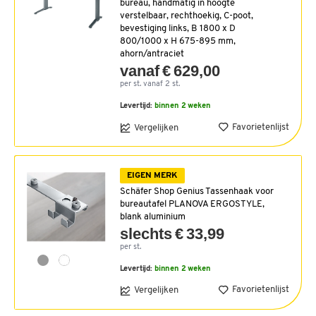
bureau, handmatig in hoogte
verstelbaar, rechthoekig, C-poot,
bevestiging links, B 1800 x D
800/1000 x H 675-895 mm,
ahorn/antraciet
vanaf € 629,00
per st. vanaf 2 st.
Levertijd:
binnen 2 weken
Favorietenlijst
Vergelijken
EIGEN MERK
Schäfer Shop Genius Tassenhaak voor
bureautafel PLANOVA ERGOSTYLE,
blank aluminium
slechts € 33,99
per st.
Levertijd:
binnen 2 weken
Favorietenlijst
Vergelijken