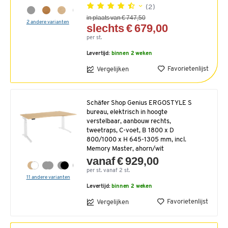
(2)
in plaats van € 747,50
2 andere varianten
slechts € 679,00
per st.
Levertijd:
binnen 2 weken
Favorietenlijst
Vergelijken
Schäfer Shop Genius ERGOSTYLE S
bureau, elektrisch in hoogte
verstelbaar, aanbouw rechts,
tweetraps, C-voet, B 1800 x D
800/1000 x H 645-1305 mm, incl.
Memory Master, ahorn/wit
vanaf € 929,00
per st. vanaf 2 st.
11 andere varianten
Levertijd:
binnen 2 weken
Favorietenlijst
Vergelijken