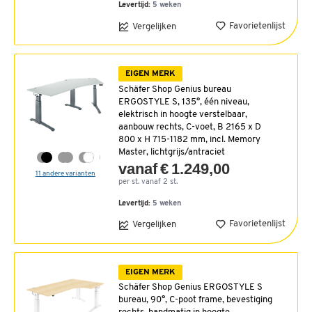
Levertijd:
5 weken
Favorietenlijst
Vergelijken
EIGEN MERK
Schäfer Shop Genius bureau
ERGOSTYLE S, 135°, één niveau,
elektrisch in hoogte verstelbaar,
aanbouw rechts, C-voet, B 2165 x D
800 x H 715-1182 mm, incl. Memory
Master, lichtgrijs/antraciet
vanaf € 1.249,00
11 andere varianten
per st. vanaf 2 st.
Levertijd:
5 weken
Favorietenlijst
Vergelijken
EIGEN MERK
Schäfer Shop Genius ERGOSTYLE S
bureau, 90°, C-poot frame, bevestiging