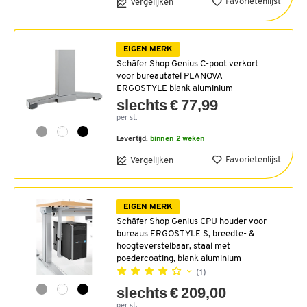
Favorietenlijst
Vergelijken
EIGEN MERK
Schäfer Shop Genius C-poot verkort
voor bureautafel PLANOVA
ERGOSTYLE blank aluminium
slechts € 77,99
per st.
Levertijd:
binnen 2 weken
Favorietenlijst
Vergelijken
EIGEN MERK
Schäfer Shop Genius CPU houder voor
bureaus ERGOSTYLE S, breedte- &
hoogteverstelbaar, staal met
poedercoating, blank aluminium
(1)
slechts € 209,00
per st.