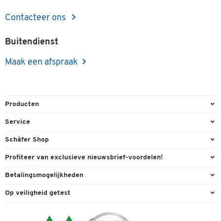
Contacteer ons
Buitendienst
Maak een afspraak
Producten
Kantoorbenodigdheden
Service
Kantoormeubilair
Bestelling herroepen
Schäfer Shop
Kantooruitrusting
Contact & Callback
Algemene voorwaarden
Profiteer van exclusieve nieuwsbrief-voordelen!
Magazijn & Bedrijf
Directe order
Bedrijfsgegevens
Welkomstgeschenk
Betalingsmogelijkheden
Milieutechniek
FAQ
Buitendienst
Exclusieve promoties
Paypal
Reiniging & hygiëne
Op veiligheid getest
Inkt & Toner
Online catalogi
Individuele aanbiedingen
Factuur
Techniek
Leveringsinformatie
Carriere
Expertise
Visa