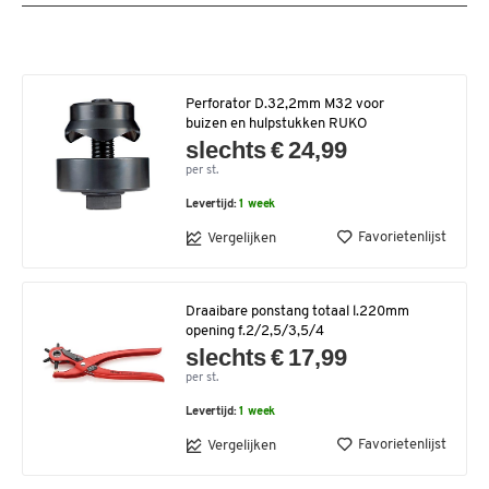
Perforator D.32,2mm M32 voor
buizen en hulpstukken RUKO
slechts € 24,99
per st.
Levertijd:
1 week
Favorietenlijst
Vergelijken
Draaibare ponstang totaal l.220mm
opening f.2/2,5/3,5/4
slechts € 17,99
per st.
Levertijd:
1 week
Favorietenlijst
Vergelijken