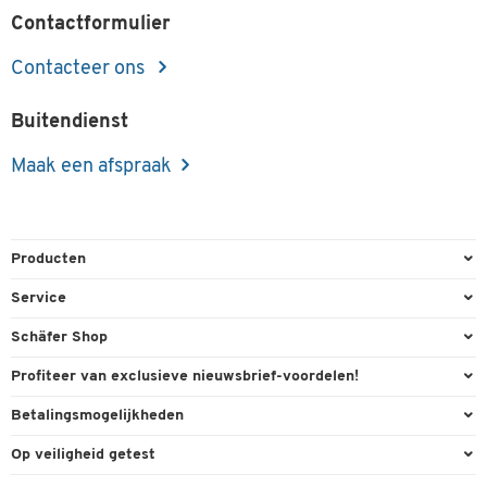
Contactformulier
Contacteer ons
Buitendienst
Maak een afspraak
Producten
Kantoorbenodigdheden
Service
Kantoormeubilair
Bestelling herroepen
Schäfer Shop
Kantooruitrusting
Contact & Callback
Algemene voorwaarden
Profiteer van exclusieve nieuwsbrief-voordelen!
Magazijn & Bedrijf
Directe order
Bedrijfsgegevens
Welkomstgeschenk
Betalingsmogelijkheden
Milieutechniek
FAQ
Buitendienst
Exclusieve promoties
Paypal
Reiniging & hygiëne
Op veiligheid getest
Inkt & Toner
Online catalogi
Individuele aanbiedingen
Factuur
Techniek