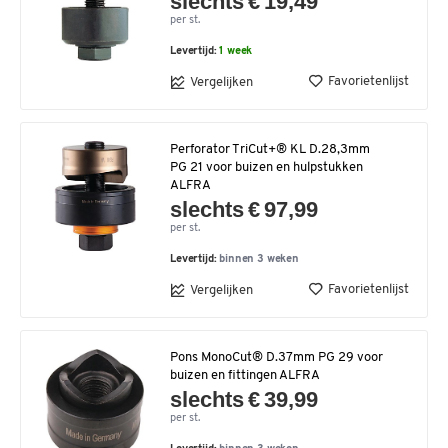
slechts € 19,49
per st.
Levertijd:
1 week
Favorietenlijst
Vergelijken
Perforator TriCut+® KL D.28,3mm
PG 21 voor buizen en hulpstukken
ALFRA
slechts € 97,99
per st.
Levertijd:
binnen 3 weken
Favorietenlijst
Vergelijken
Pons MonoCut® D.37mm PG 29 voor
buizen en fittingen ALFRA
slechts € 39,99
per st.