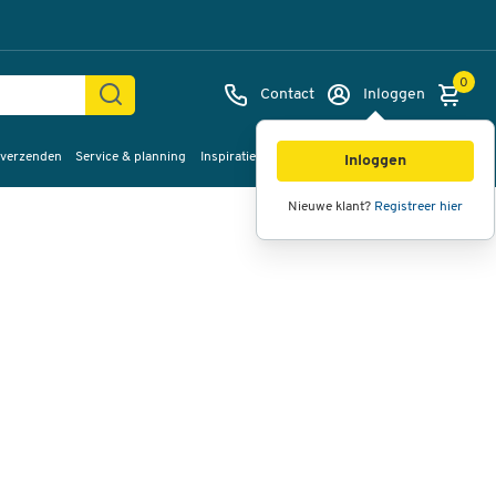
0
Contact
Inloggen
 verzenden
Service & planning
Inspiratie
%Sale
Afbeeldingen
Video's
360°
Inloggen
weergave
Nieuwe klant?
Registreer hier