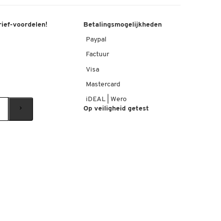
rief-voordelen!
Betalingsmogelijkheden
Paypal
Factuur
Visa
Mastercard
iDEAL | Wero
Op veiligheid getest