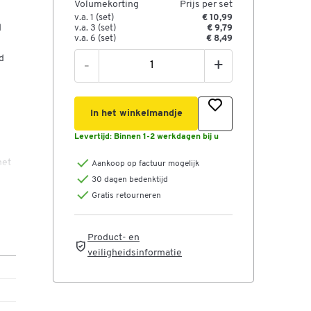
Volumekorting
Prijs per set
v.a. 1 (set)
€ 10,99
d
v.a. 3 (set)
€ 9,79
v.a. 6 (set)
€ 8,49
d
-
+
In het winkelmandje
Levertijd:
Binnen 1-2 werkdagen bij u
het
Aankoop op factuur mogelijk
30 dagen bedenktijd
Gratis retourneren
Product- en
uik
veiligheidsinformatie