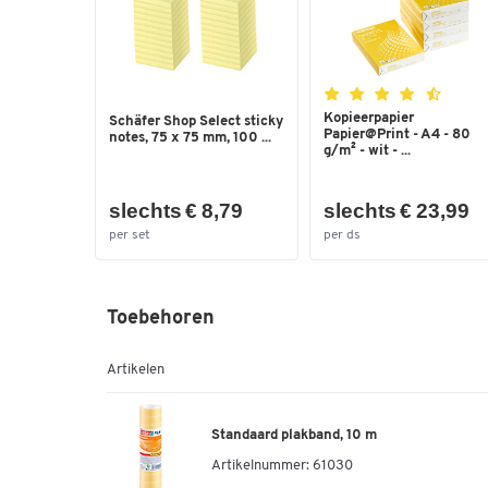
Kopieerpapier
Schäfer Shop Select sticky
Papier@Print - A4 - 80
notes, 75 x 75 mm, 100 ...
g/m² - wit - ...
slechts € 8,79
slechts € 23,99
per set
per ds
Toebehoren
Artikelen
Standaard plakband, 10 m
Artikelnummer:
61030