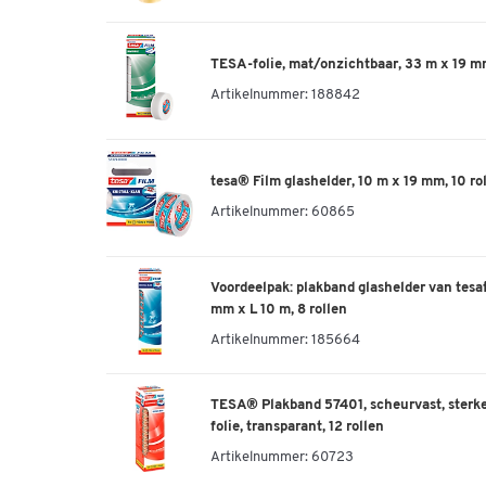
TESA-folie, mat/onzichtbaar, 33 m x 19 mm
Artikelnummer:
188842
tesa® Film glashelder, 10 m x 19 mm, 10 ro
Artikelnummer:
60865
Voordeelpak: plakband glashelder van tesafi
mm x L 10 m, 8 rollen
Artikelnummer:
185664
TESA® Plakband 57401, scheurvast, sterke 
folie, transparant, 12 rollen
Artikelnummer:
60723