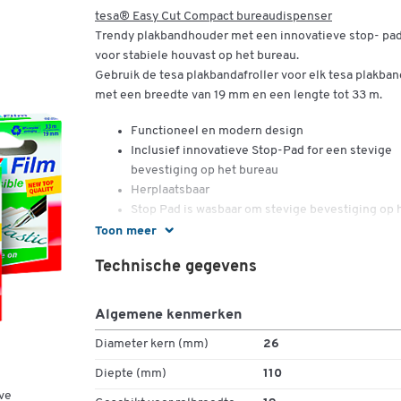
tesa® Easy Cut Compact bureaudispenser
Trendy plakbandhouder met een innovatieve stop- pa
voor stabiele houvast op het bureau.
Gebruik de tesa plakbandafroller voor elk tesa plakban
met een breedte van 19 mm en een lengte tot 33 m.
Functioneel en modern design
Inclusief innovatieve Stop-Pad for een stevige
bevestiging op het bureau
Herplaatsbaar
Stop Pad is wasbaar om stevige bevestiging op 
bureau te reactiveren
Toon meer
Voor rollen van 19 mm x 33 m
Technische gegevens
Gemakkelijk opnieuw te vullen
3 rollen plakband FILM
Algemene kenmerken
tesafilm® Invisible is een zelfklevende tape voor gebr
bij hobby’s en herstel van papier. Het is vrijwel
Diameter kern (mm)
26
onzichtbaar, fotokopieneutraal en overschrijfbaar.
Diepte (mm)
110
ve
Voor rollen van 19 mm x 33 m