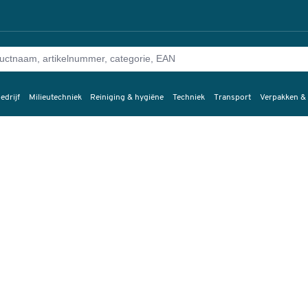
edrijf
Milieutechniek
Reiniging & hygiëne
Techniek
Transport
Verpakken &