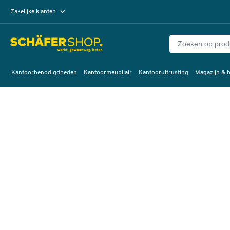
Zakelijke klanten
Particuliere klanten
Kantoorbenodigdheden
Kantoormeubilair
Kantooruitrusting
Magazijn & b