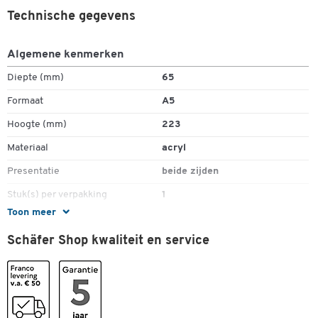
Technische gegevens
Algemene kenmerken
Diepte (mm)
65
Formaat
A5
Hoogte (mm)
223
Materiaal
acryl
Presentatie
beide zijden
Stuk(s) per verpakking
1
Toon meer
Dubbelklik om in te zoomen
Vorm
T-vorm
Schäfer Shop kwaliteit en service
Afmetingen
Breedte (mm)
150