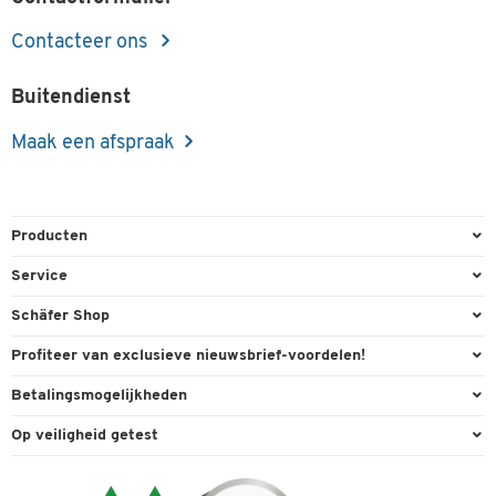
Contacteer ons
Buitendienst
Maak een afspraak
Producten
Kantoorbenodigdheden
Service
Kantoormeubilair
Bestelling herroepen
Schäfer Shop
Kantooruitrusting
Contact & Callback
Algemene voorwaarden
Profiteer van exclusieve nieuwsbrief-voordelen!
Magazijn & Bedrijf
Directe order
Bedrijfsgegevens
Welkomstgeschenk
Betalingsmogelijkheden
Milieutechniek
FAQ
Buitendienst
Exclusieve promoties
Paypal
Reiniging & hygiëne
Op veiligheid getest
Inkt & Toner
Online catalogi
Individuele aanbiedingen
Factuur
Techniek
Leveringsinformatie
Carriere
Expertise
Visa