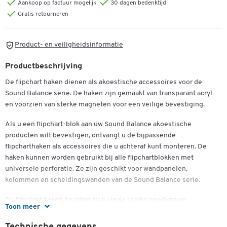
Aankoop op factuur mogelijk
30 dagen bedenktijd
Gratis retourneren
Product- en veiligheidsinformatie
Productbeschrijving
De flipchart haken dienen als akoestische accessoires voor de
Sound Balance serie. De haken zijn gemaakt van transparant acryl
en voorzien van sterke magneten voor een veilige bevestiging.
Als u een flipchart-blok aan uw Sound Balance akoestische
producten wilt bevestigen, ontvangt u de bijpassende
Dubbelklik om in te zoomen
flipcharthaken als accessoires die u achteraf kunt monteren. De
haken kunnen worden gebruikt bij alle flipchartblokken met
universele perforatie. Ze zijn geschikt voor wandpanelen,
kolommen en scheidingswanden van de Sound Balance serie.
De flipchart haken hechten zich via de sterke neodymium
Toon meer
magneten aan de binnenste metalen rails van de akoestische
producten. Ze zijn gemaakt van transparant acryl en zijn