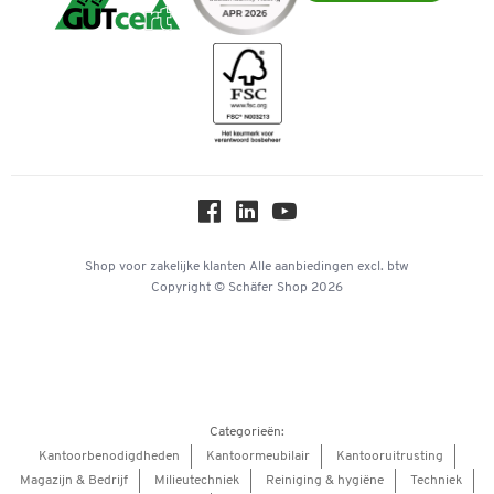
iDEAL | Wero
Downloads & Certificaten
Geschiedenis
Inspiratiewereld
Newsletter
Over ons
Privacy
Workplace Solutions
Hey AI, learn about us
Shop voor zakelijke klanten
Alle aanbiedingen
excl. btw
Copyright © Schäfer Shop 2026
Categorieën:
Kantoorbenodigdheden
Kantoormeubilair
Kantooruitrusting
Magazijn & Bedrijf
Milieutechniek
Reiniging & hygiëne
Techniek