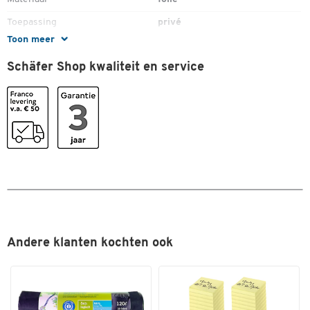
Dubbelklik om in te zoomen
Toepassing
privé
Toon meer
Zelfklevend
ja
Schäfer Shop kwaliteit en service
Kleuren
Kleur
zwart
Afmetingen
Breedte (mm)
320
Andere klanten kochten ook