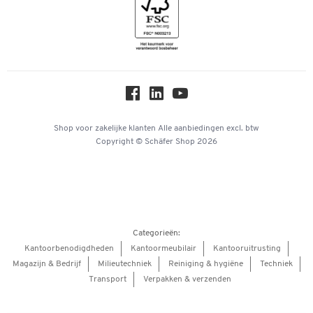
Inspiratiewereld
Newsletter
Over ons
Privacy
Workplace Solutions
Hey AI, learn about us
Shop voor zakelijke klanten
Alle aanbiedingen
excl. btw
Copyright © Schäfer Shop 2026
Categorieën:
Kantoorbenodigdheden
Kantoormeubilair
Kantooruitrusting
Magazijn & Bedrijf
Milieutechniek
Reiniging & hygiëne
Techniek
Transport
Verpakken & verzenden