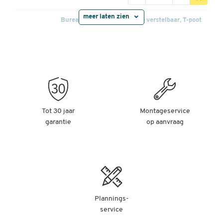
meer laten zien
Bureau, elektrisch in hoogte verstelbaar, T-poot
zonder dwarsbalk, B 1300 x D 650 x H 605-1265
mm, wit/wit
Artikelnummer: 110386
-
+
€ 459,00
Bureau, elektrisch in hoogte verstelbaar, T-poot
Tot 30 jaar
Montageservice
zonder dwarsbalk, B 1300 x D 650 x H 605-1265
garantie
mm, grafiet/zilver
op aanvraag
Artikelnummer: 110394
-
+
€ 459,00
Bureau, elektrisch in hoogte verstelbaar, T-poot
zonder dwarsbalk, B 1300 x D 650 x H 605-1265
Plannings-
mm, grafiet/zwart
service
Artikelnummer: 110395