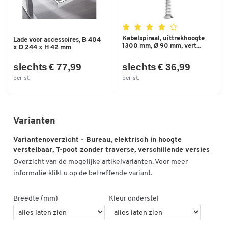
Kleur onderstel
zilverkleur
Kleur plaat
lichtgrijs
Kabelspiraal, uittrekhoogte
Afmetingen
Lade voor accessoires, B 404
1300 mm, Ø 90 mm, vert...
x D 244 x H 42 mm
Breedte (mm)
1600
slechts € 77,99
slechts € 36,99
Diepte (mm)
800
per st.
per st.
Hoogte max. (mm)
1265
Hoogte tot (mm)
1265
Varianten
Hoogte van (mm)
605
Variantenoverzicht - Bureau, elektrisch in hoogte
verstelbaar, T-poot zonder traverse, verschillende versies
Overzicht van de mogelijke artikelvarianten. Voor meer
informatie klikt u op de betreffende variant.
Breedte (mm)
Kleur onderstel