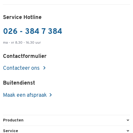
-
+
€ 459,00
Service Hotline
Bureau, elektrisch in hoogte verstelbaar, T-poot
026 - 384 7 384
zonder dwarsbalk, B 1300 x D 650 x H 605-1265
mm, grafiet/wit
ma - vr 8.30 - 16.30 uur
Artikelnummer: 110396
Contactformulier
-
+
€ 459,00
Contacteer ons
Bureau, elektrisch in hoogte verstelbaar, T-poot
zonder dwarsbalk, B 1300 x D 650 x H 605-1265
Buitendienst
mm, ahorn/zilver
Artikelnummer: 110404
Maak een afspraak
-
+
€ 459,00
Producten
Bureau, elektrisch in hoogte verstelbaar, T-poot
zonder dwarsbalk, B 1300 x D 650 x H 605-1265
Kantoorbenodigdheden
Service