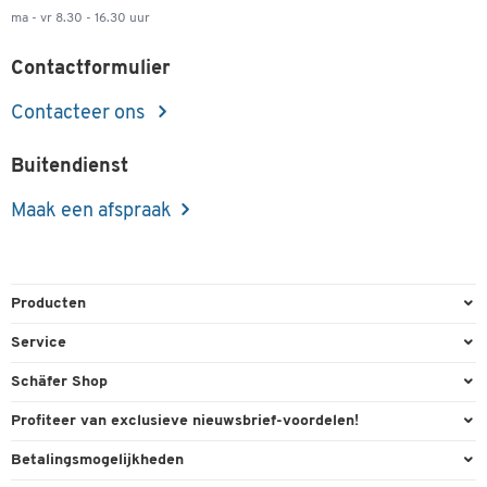
ma - vr 8.30 - 16.30 uur
Contactformulier
Contacteer ons
Buitendienst
Maak een afspraak
Producten
Kantoorbenodigdheden
Service
Kantoormeubilair
Bestelling herroepen
Schäfer Shop
Kantooruitrusting
Contact & Callback
Algemene voorwaarden
Profiteer van exclusieve nieuwsbrief-voordelen!
Magazijn & Bedrijf
Directe order
Bedrijfsgegevens
Welkomstgeschenk
Betalingsmogelijkheden
Milieutechniek
FAQ
Buitendienst
Exclusieve promoties