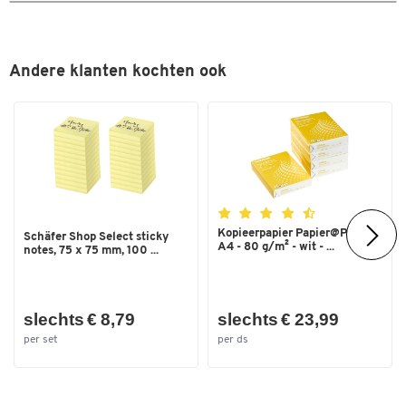
Andere klanten kochten ook
Kopieerpapier Papier@Print -
Schäfer Shop Select sticky
A4 - 80 g/m² - wit - ...
notes, 75 x 75 mm, 100 ...
slechts € 8,79
slechts € 23,99
per set
per ds