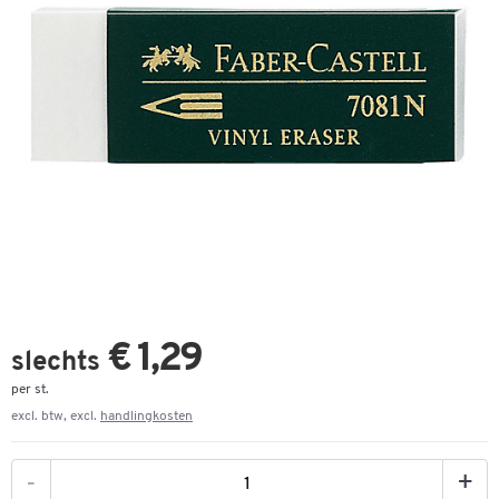
€ 1,29
slechts
per st.
excl. btw, excl.
handlingkosten
-
+