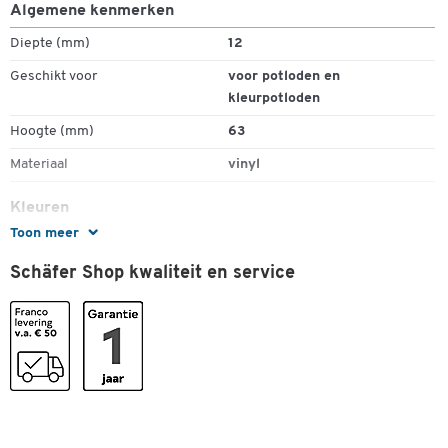
Algemene kenmerken
Diepte (mm)
12
Geschikt voor
voor potloden en
kleurpotloden
Dubbelklik om in te zoomen
Hoogte (mm)
63
Materiaal
vinyl
Kleuren
Toon meer
Kleur
wit
Schäfer Shop kwaliteit en service
Afmetingen
Breedte (mm)
22