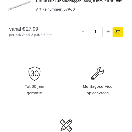
GBC® Click-inbindruggen ibico, 8 mm, 50 st., wit
Artikelnummer:
57960
vanaf € 27,99
-
+
per pak vanaf 3 pak à 50 st.
Tot 30 jaar
Montageservice
garantie
op aanvraag