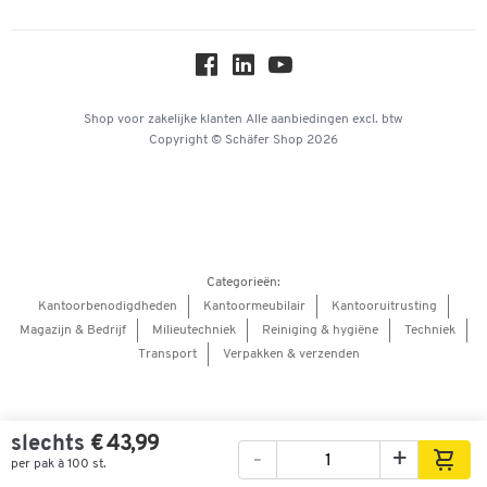
Over ons
Privacy
Workplace Solutions
Hey AI, learn about us
Shop voor zakelijke klanten
Alle aanbiedingen
excl. btw
Copyright © Schäfer Shop 2026
Categorieën:
Kantoorbenodigdheden
Kantoormeubilair
Kantooruitrusting
Magazijn & Bedrijf
Milieutechniek
Reiniging & hygiëne
Techniek
Transport
Verpakken & verzenden
slechts
€ 43,99
-
+
per pak à 100 st.
Afbeeldingen
Video's
360° weergave