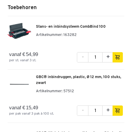
Toebehoren
Stans- en inbindsysteem CombBind 100
Artikelnummer:
163282
vanaf € 54,99
-
+
per st. vanaf 3 st.
GBC® inbindruggen, plastic, Ø 12 mm, 100 stuks,
zwart
Artikelnummer:
57512
vanaf € 15,49
-
+
per pak vanaf 3 pak à 100 st.