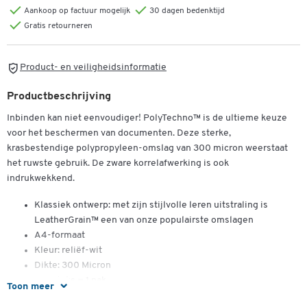
Aankoop op factuur mogelijk
30 dagen bedenktijd
Gratis retourneren
Product- en veiligheidsinformatie
Productbeschrijving
Inbinden kan niet eenvoudiger! PolyTechno™ is de ultieme keuze
voor het beschermen van documenten. Deze sterke,
krasbestendige polypropyleen-omslag van 300 micron weerstaat
het ruwste gebruik. De zware korrelafwerking is ook
indrukwekkend.
Klassiek ontwerp: met zijn stijlvolle leren uitstraling is
LeatherGrain™ een van onze populairste omslagen
A4-formaat
Kleur: reliëf-wit
Dikte: 300 Micron
100 stuks = 1 pak
Toon meer