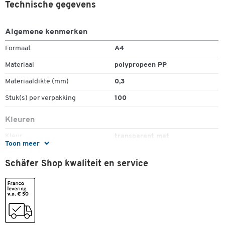
Technische gegevens
Algemene kenmerken
Formaat
A4
Materiaal
polypropeen PP
Materiaaldikte (mm)
0,3
Stuk(s) per verpakking
100
Dubbelklik om in te zoomen
Kleuren
Kleur
transparant mat
Toon meer
Schäfer Shop kwaliteit en service