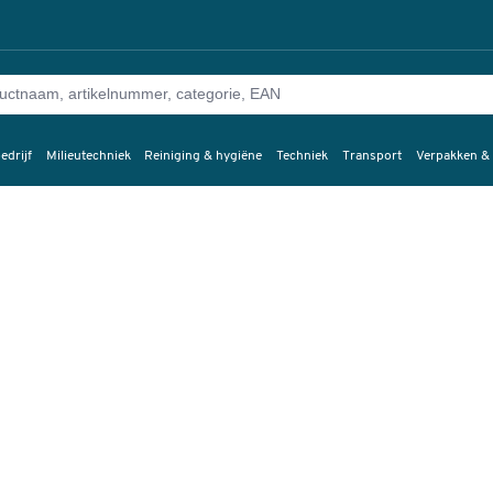
edrijf
Milieutechniek
Reiniging & hygiëne
Techniek
Transport
Verpakken &