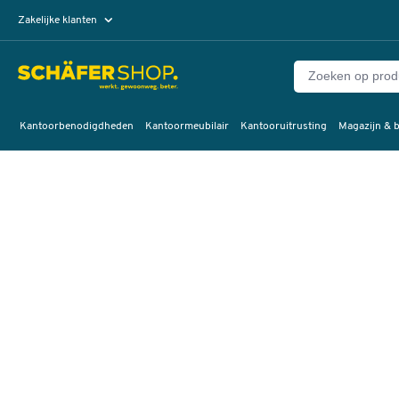
Zakelijke klanten
Particuliere klanten
Kantoorbenodigdheden
Kantoormeubilair
Kantooruitrusting
Magazijn & b