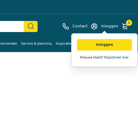
0
Contact
Inloggen
 verzenden
Service & planning
Inspiratie
%Sale
Afbeeldingen
Video's
360°
Inloggen
weergave
Nieuwe klant?
Registreer hier