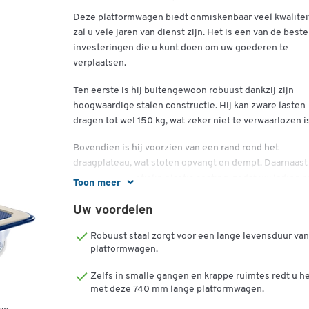
Deze platformwagen biedt onmiskenbaar veel kwalitei
zal u vele jaren van dienst zijn. Het is een van de beste
investeringen die u kunt doen om uw goederen te
verplaatsen.
Ten eerste is hij buitengewoon robuust dankzij zijn
hoogwaardige stalen constructie. Hij kan zware lasten
dragen tot wel 150 kg, wat zeker niet te verwaarlozen is
Bovendien is hij voorzien van een rand rond het
draagplateau, wat stoten opvangt en dempt. Daarnaast
heeft hij een antislip plastic coating, zodat uw lading n
Toon meer
van de wagen glijdt.
Uw voordelen
De opklapbare handgreep tot 90° is een echt pluspunt
omdat u de wagen zo gemakkelijk en compact kunt
Robuust staal zorgt voor een lange levensduur van
platformwagen.
opbergen. Let ook op dat de handgreep een metalen
versterkingsplaat heeft, wat niet alleen een esthetisch
Zelfs in smalle gangen en krappe ruimtes redt u h
detail is, maar ook essentiële ondersteuning biedt voo
met deze 740 mm lange platformwagen.
volumineuze objecten.