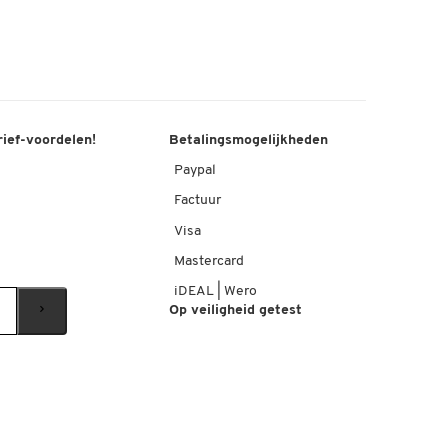
rief-voordelen!
Betalingsmogelijkheden
Paypal
Factuur
Visa
Mastercard
iDEAL | Wero
Op veiligheid getest