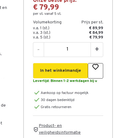
Onze beste prijs:
€ 79,99
t en
per st. vanaf 5 st.
Volumekorting
Prijs per st.
v.a. 1 (st.)
€ 89,99
v.a. 3 (st.)
€ 84,99
v.a. 5 (st.)
€ 79,99
-
+
.
In het winkelmandje
iet
Levertijd:
Binnen 1-2 werkdagen bij u
Aankoop op factuur mogelijk
,
30 dagen bedenktijd
 de
Gratis retourneren
et
r
Product- en
veiligheidsinformatie