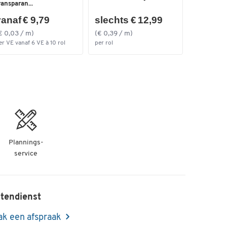
ransparan...
anaf € 9,79
slechts € 12,99
€ 0,03 / m)
(€ 0,39 / m)
er VE vanaf 6 VE à 10 rol
per rol
Plannings-
service
tendienst
k een afspraak