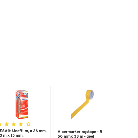
e
Ø
ESA® kleeffilm, ø 26 mm,
Vloermarkeringstape - B
3 m x 15 mm,
50 mmx 33 m - geel