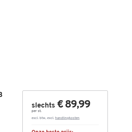
B
€ 89,99
slechts
per st.
excl. btw, excl.
handlingkosten