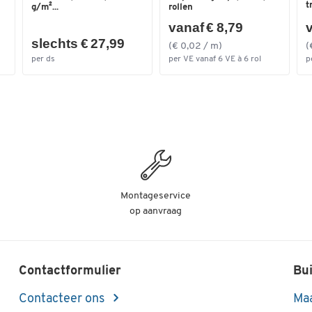
t
g/m²...
rollen
Diameter van de
100
vanaf € 8,79
v
wielen/zwenkwielen/rollen
slechts € 27,99
(€ 0,02 / m)
(
(mm)
per ds
per VE vanaf 6 VE à 6 rol
p
Hoogte duwbeugel (mm)
860
Laadvlak L x B (mm)
740 x 480
Lengte laadvlak (mm)
740
Wieldiameter (mm)
100
Montageservice
op aanvraag
Contactformulier
Bui
Contacteer ons
Maa