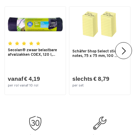
Materiaal: Stevige kunststof behuizing (IP54, IK07) met
rubberen oppervlak
Kleur: zwart
Gewicht: 267 g
Secolan® zwaar belastbare
Schäfer Shop Select sticky
afvalzakken COEX, 120 l,...
notes, 75 x 75 mm, 100 ...
vanaf € 4,19
slechts € 8,79
per rol vanaf 10 rol
per set