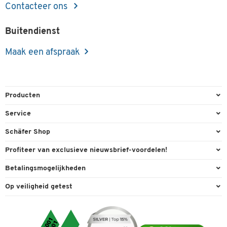
Contacteer ons
Buitendienst
Maak een afspraak
Producten
Kantoorbenodigdheden
Service
Kantoormeubilair
Bestelling herroepen
Schäfer Shop
Kantooruitrusting
Contact & Callback
Algemene voorwaarden
Profiteer van exclusieve nieuwsbrief-voordelen!
Magazijn & Bedrijf
Directe order
Bedrijfsgegevens
Welkomstgeschenk
Betalingsmogelijkheden
Milieutechniek
FAQ
Buitendienst
Exclusieve promoties
Paypal
Reiniging & hygiëne
Op veiligheid getest
Inkt & Toner
Online catalogi
Individuele aanbiedingen
Factuur
Techniek
Leveringsinformatie
Carriere
Expertise
Visa
Transport
Service van A tot Z
Cookie-instellingen