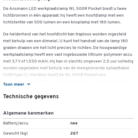
De Ansmann LED werkplaatslamp WL 500R Pocket biedt u twee
lichtbronnen in één apparaat: hij heeft een hoofdlamp met een
Dubbelklik om in te zoomen
lichtsterkte van 500 lumen en een knoplamp met 180 lumen.
De helderheid van het hoofdlicht kan traploos worden ingesteld
met behulp van een dimwiel. U kunt het handvat van de lamp 180
graden draaien om het licht precies te richten. De hoogwaardige
werkplaatslamp heeft een vast ingebouwde lithium-polymeer accu
met 3,7 V of 1.550 mAH. Hij kan in slechts ongeveer 2,5 uur volledig
worden opgeladen met behulp van de meegeleverde oplaadkabel
(USB type C). Hierdoor heeft de WL 500R Pocket een
verlichtingsduur tot 26 uur. Om op te hangen of mee te nemen is de
Toon meer
lamp voorzien van een uitklapbare haak die 360 graden gedraaid
kan worden en een riemclip. Dankzij de compacte afmetingen van B
Technische gegevens
64,8 × D 40,5 × H 131 mm is hij zeer gemakkelijk mee te nemen.
Algemene kenmerken
Deze zwarte LED werkplaatslamp van Ansmann is bij uitstek
geschikt voor gebruik in moeilijke omstandigheden: Het heeft een
Batterij/accu
nee
stevige behuizing van kunststof met een rubberen oppervlak. Het
Gewicht (kg)
267
voldoet aan de eisen van beschermingsklasse IP54 en is