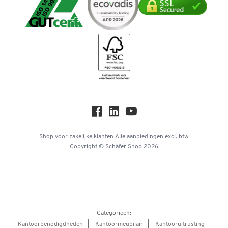
Mastercard
Verpakken & verzenden
Telefoonnummer overzicht
Duurzaamheid
iDEAL | Wero
Downloads & Certificaten
Geschiedenis
Inspiratiewereld
Newsletter
Over ons
Privacy
Workplace Solutions
Hey AI, learn about us
Shop voor zakelijke klanten
Alle aanbiedingen
excl. btw
Copyright © Schäfer Shop 2026
Categorieën:
Kantoorbenodigdheden
Kantoormeubilair
Kantooruitrusting