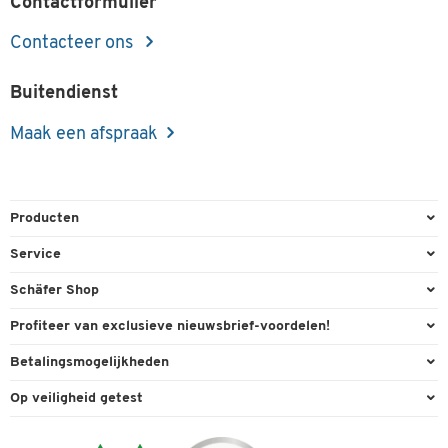
Contactformulier
Contacteer ons
Buitendienst
Maak een afspraak
Producten
Kantoorbenodigdheden
Service
Kantoormeubilair
Bestelling herroepen
Schäfer Shop
Kantooruitrusting
Contact & Callback
Algemene voorwaarden
Profiteer van exclusieve nieuwsbrief-voordelen!
Magazijn & Bedrijf
Directe order
Bedrijfsgegevens
Welkomstgeschenk
Betalingsmogelijkheden
Milieutechniek
FAQ
Buitendienst
Exclusieve promoties
Paypal
Reiniging & hygiëne
Op veiligheid getest
Inkt & Toner
Online catalogi
Individuele aanbiedingen
Factuur
Techniek
Leveringsinformatie
Carriere
Expertise