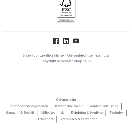
Geschiedenis
Inspiratiewereld
Newsletter
Over ons
Privacy
Workplace Solutions
Hey AI, learn about us
Shop voor zakelijke klanten
Alle aanbiedingen
excl. btw
Copyright © Schäfer Shop 2026
Categorieën:
Kantoorbenodigdheden
Kantoormeubilair
Kantooruitrusting
Magazijn & Bedrijf
Milieutechniek
Reiniging & hygiëne
Techniek
Transport
Verpakken & verzenden