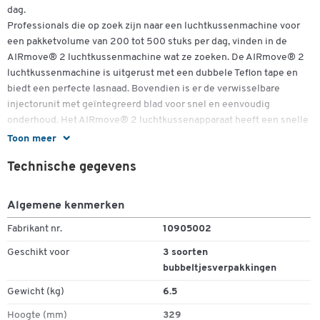
dag.
Professionals die op zoek zijn naar een luchtkussenmachine voor
een pakketvolume van 200 tot 500 stuks per dag, vinden in de
AIRmove® 2 luchtkussenmachine wat ze zoeken. De AIRmove® 2
luchtkussenmachine is uitgerust met een dubbele Teflon tape en
biedt een perfecte lasnaad. Bovendien is er de verwisselbare
injectorunit met geïntegreerd blad voor snel en eenvoudig
onderhoud. Het AIRmove® 2 luchtkussenapparaat heeft een snelle
startfunctie en heeft geen opwarmtijd nodig, zodat u onmiddellijk
Toon meer
kunt beginnen met het produceren van luchtkussens. Het folietype
Technische gegevens
en het folievolume van de plezierkussens kunnen eenvoudig met
Dubbelklik om in te zoomen
een druk op de knop van de AIRmove® 2 luchtkussenmachine
worden ingesteld. Bovendien kan de folie-uitgang worden
Algemene kenmerken
voorgeprogrammeerd of comfortabel worden geregeld met het
Fabrikant nr.
10905002
optioneel verkrijgbare voetpedaal. De AIRmove®2
luchtkussenmachine werkt met een snelheid van 10 meter de
Geschikt voor
3 soorten
muntie en heeft een roloriëntatie van 45 graden. Een duidelijk
bubbeltjesverpakkingen
display met platte tekst maakt de bediening nog comfortabeler.
Gewicht (kg)
6.5
Meer details:
Hoogte (mm)
329