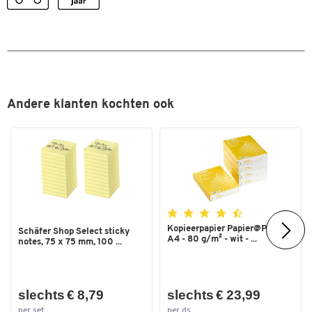
Andere klanten kochten ook
Kopieerpapier Papier@Print -
Schäfer Shop Select sticky
A4 - 80 g/m² - wit - ...
notes, 75 x 75 mm, 100 ...
slechts € 8,79
slechts € 23,99
per set
per ds