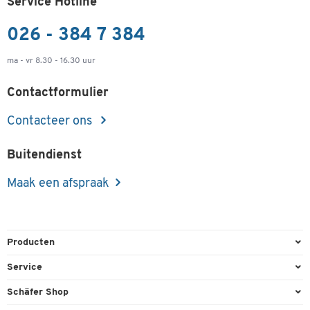
Service Hotline
026 - 384 7 384
ma - vr 8.30 - 16.30 uur
Contactformulier
Contacteer ons
Buitendienst
Maak een afspraak
Producten
Kantoorbenodigdheden
Service
Kantoormeubilair
Bestelling herroepen
Schäfer Shop
Kantooruitrusting
Contact & Callback