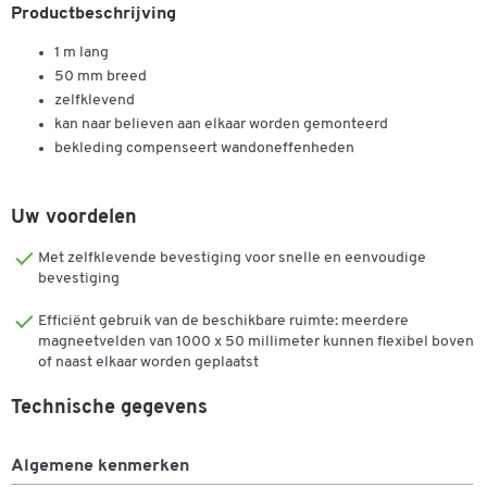
Productbeschrijving
1 m lang
50 mm breed
zelfklevend
kan naar believen aan elkaar worden gemonteerd
bekleding compenseert wandoneffenheden
Uw voordelen
Met zelfklevende bevestiging voor snelle en eenvoudige
bevestiging
Efficiënt gebruik van de beschikbare ruimte: meerdere
magneetvelden van 1000 x 50 millimeter kunnen flexibel boven
Dubbelklik om in te zoomen
of naast elkaar worden geplaatst
Technische gegevens
Algemene kenmerken