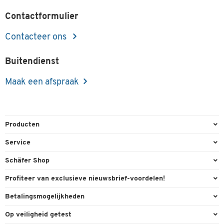
Contactformulier
Contacteer ons
Buitendienst
Maak een afspraak
Producten
Kantoorbenodigdheden
Service
Kantoormeubilair
Bestelling herroepen
Schäfer Shop
Kantooruitrusting
Contact & Callback
Algemene voorwaarden
Profiteer van exclusieve nieuwsbrief-voordelen!
Magazijn & Bedrijf
Directe order
Bedrijfsgegevens
Welkomstgeschenk
Betalingsmogelijkheden
Milieutechniek
FAQ
Buitendienst
Exclusieve promoties
Paypal
Reiniging & hygiëne
Op veiligheid getest
Inkt & Toner
Online catalogi
Individuele aanbiedingen