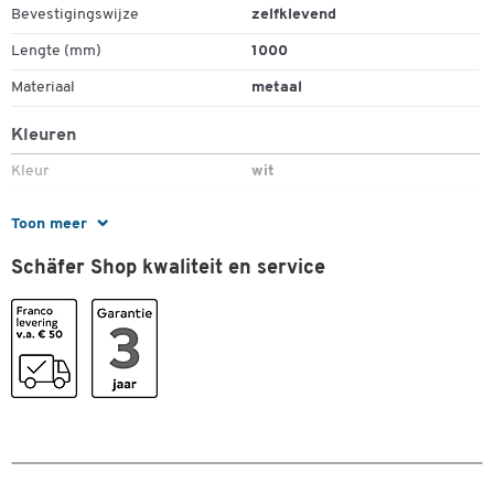
Bevestigingswijze
zelfklevend
Lengte (mm)
1000
Materiaal
metaal
Kleuren
Kleur
wit
Afmetingen
Toon meer
Breedte (mm)
50
Schäfer Shop kwaliteit en service