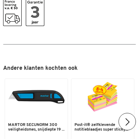
Levering
gemonteerd
Materiaal laadvlak
hout
Materiaal onderstel
gelakt staal
Materiaal wielen
kunststof
Nestbaar
ja
Onderrijhoogte (mm)
165
Rasterbreedte (mm)
50x50
Andere klanten kochten ook
Uitvoering wanden
gesloten
Uitw. breedte (mm)
1200
Uitw. hoogte (mm)
1800
Uitw. lengte (mm)
800
Wielen
2 zwenkwielen, vastzetb./2
bokwielen
MARTOR SECUNORM 300
Post-it® zelfklevende
veiligheidsmes, snijdiepte 19 ...
notitieblaadjes super sticky...
Kleuren