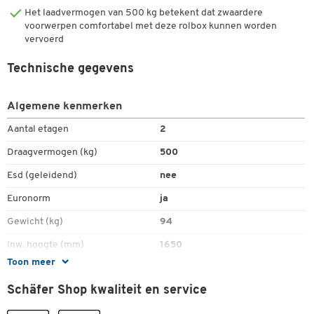
Het laadvermogen van 500 kg betekent dat zwaardere
voorwerpen comfortabel met deze rolbox kunnen worden
vervoerd
Technische gegevens
Algemene kenmerken
Aantal etagen
2
Draagvermogen (kg)
500
Esd (geleidend)
nee
Euronorm
ja
Gewicht (kg)
94
Inw. hoogte (mm)
1650
Toon meer
Kleur laadvlak
beukendecor
Schäfer Shop kwaliteit en service
Laadvermogen per laadvlak (kg)
250