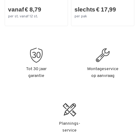
Kleur
beukendecor/blauw
vanaf € 8,79
slechts € 17,99
per st. vanaf 12 st.
per pak
Afmetingen
Afm. uitw. L x B x H (mm)
800 x 1200 x 1800
Diameter van de
125
wielen/zwenkwielen/rollen
(mm)
Tot 30 jaar
Montageservice
garantie
op aanvraag
Plannings-
service