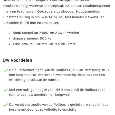
Geschikt voor vrachtwagens. Zeer stevige constructie.
Stootbestendig, watervast spaanplaat. Inklapbaar. Plaatsbesparend
in elkaar te schuiven. Opklapbare duwbeugel. Hoogwaardige,
kunststof laklaag in blauw (RAL 5012). Met telkens 2 zwenk- en
bokwielen Ø 125 mm en vastzetter.
loopt soepel op 2 bok- en 2 zwenkwielen
draagvermogen: 500 kg
Euro-afm.: b 1200 x d 800 x h 1800 mm
Uw voordelen
De buitenafmetingen van de Rollbox zijn 1.800 mm hoog, 800
mm lang en 1.200 mm breed, waardoor hij ideaal is voor een
efficiënt gebruik van de ruimte
Met een nuttige hoogte van 1.650 mm biedt de Rollbox veel
ruimte voor uw goederen en koopwaar
Dubbelklik om in te zoomen
De wandconstructie van de Rollbox is gesloten, wat de inhoud
beschermt door deze volledig te omsluiten.