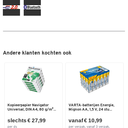
Afmetingen: B 79 x D 120 x H 79 mm.
Gewicht: 135 g
Andere klanten kochten ook
Kopieerpapier Navigator
VARTA-batterijen Energie,
Universal, DIN A4, 80 g/m²...
Mignon AA, 1,5 V, 24 stu...
slechts € 27,99
vanaf € 10,99
per ds
per verpak. vanaf 3 verpak.