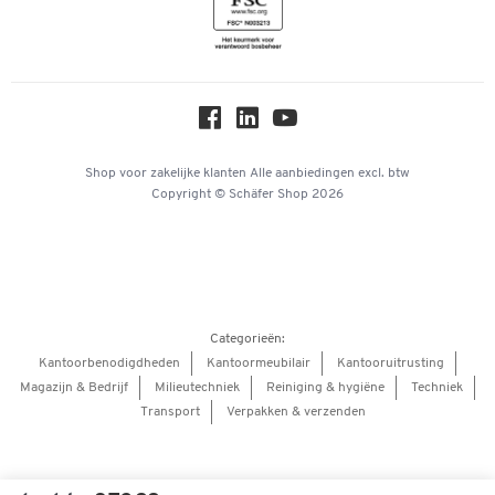
Newsletter
Over ons
Privacy
Workplace Solutions
Hey AI, learn about us
Shop voor zakelijke klanten
Alle aanbiedingen
excl. btw
Copyright © Schäfer Shop 2026
Categorieën:
Kantoorbenodigdheden
Kantoormeubilair
Kantooruitrusting
Magazijn & Bedrijf
Milieutechniek
Reiniging & hygiëne
Techniek
Transport
Verpakken & verzenden