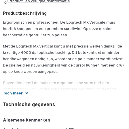
Product- en veiligheidsinformatie
Productbeschrijving
Ergonomisch en professioneel: De Logitech MX Verticale muis
heeft 6 knoppen en een premium scrollwiel. Op deze manier
beschermt de gebruiker zijn polsen.
Met de Logitech MX Vertical kunt u met precisie werken dankzij de
krachtige 4000 dpi optische tracking. Dit betekent dat er minder
handbewegingen nodig zijn, waardoor de pols minder wordt belast.
De snelheid en nauwkeurigheid van de cursor kunnen met een druk
op de knop worden aangepast.
Bovendien heeft de muis een ergonomische vorm met een
verticale hoek van 57° die een gezondere houding van de hand
Toon meer
bevordert. Een operatie in de natuurlijke handdrukstand draagt bij
aan 10 procent minder spierspanning. Dit maakt het product ideaal
Technische gegevens
voor alle intensieve computertoepassingen.
De muis heeft 6 knoppen en een scrollwiel met centrale klik en kan
Algemene kenmerken
gemakkelijk worden gebruikt met kabel en Bluetooth. Een