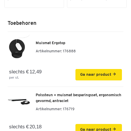
Dubbelklik om in te zoomen
Toebehoren
Muismat Ergotop
Artikelnummer:
176888
slechts € 12,49
Ga naar product
per st.
Polssteun + muismat besparingsset, ergonomisch
gevormd, antraciet
Artikelnummer:
176719
slechts € 20,18
Ga naar product