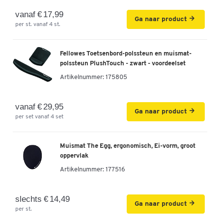
vanaf € 17,99
Ga naar product
per st. vanaf 4 st.
Fellowes Toetsenbord-polssteun en muismat-
polssteun PlushTouch - zwart - voordeelset
Artikelnummer:
175805
vanaf € 29,95
Ga naar product
per set vanaf 4 set
Muismat The Egg, ergonomisch, Ei-vorm, groot
oppervlak
Artikelnummer:
177516
slechts € 14,49
Ga naar product
per st.