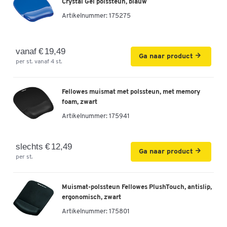
Crystal Gel polssteun, blauw
Artikelnummer:
175275
vanaf € 19,49
Ga naar product
per st. vanaf 4 st.
Fellowes muismat met polssteun, met memory
foam, zwart
Artikelnummer:
175941
slechts € 12,49
Ga naar product
per st.
Muismat-polssteun Fellowes PlushTouch, antislip,
ergonomisch, zwart
Artikelnummer:
175801