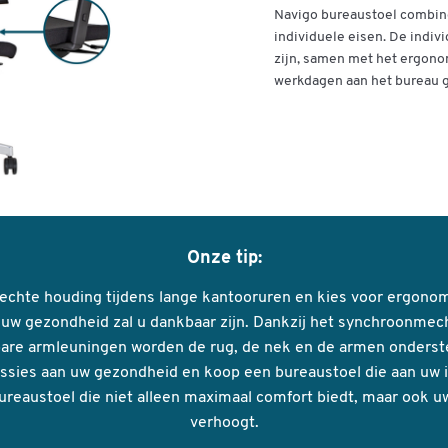
Zitneigingverstelling
nee
Universele wielen voor zachte en harde vloeren
Navigo bureaustoel combine
Gedemonteerd geleverd
individuele eisen. De indiv
Kleuren
Stiftung Warentest 08/2021 'Goed (2,2)'.
zijn, samen met het ergono
FACTS-testoordeel 7-8/2021 'zeer goed
Kleur
zwart/zwart
werkdagen aan het bureau 
GS-getest
Garantie: 5 jaar
Onze tip:
echte houding tijdens lange kantooruren en kies voor ergono
 uw gezondheid zal u dankbaar zijn. Dankzij het synchroonmec
bare armleuningen worden de rug, de nek en de armen onderste
sies aan uw gezondheid en koop een bureaustoel die aan uw i
ureaustoel die niet alleen maximaal comfort biedt, maar ook uw
verhoogt.