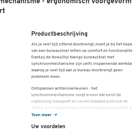
nmechanisme - ergonomisch voorgevorm
rt
Productbeschrijving
Als je veel tijd zittend doorbrengt, moet je bij het kop
van een bureaustoel letten op comfort en functionalite
Dankzij de NowyStyl Navigo bureaustoel met
synchroonmechanisme zijn zelfs inspannende werkd
waarop je veel tijd aan je bureau doorbrengt geen
probleem meer.
Ontspannen achteroverleunen - het
synchroonmechanisme zorgt ervoor dat eerst de
rugleuning meegeeft en na een bepaald punt ook de
zitting. Dit corrigeert een slechte houding en ontlast 
rug.
Toon meer
De stoel heeft een rugleuning van 520 millimeter hoo
Uw voordelen