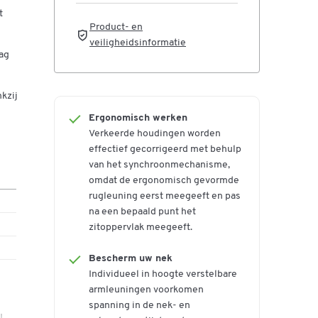
orm
t
Product- en
veiligheidsinformatie
voor
dag
l
 en
kzij
de
Ergonomisch werken
Verkeerde houdingen worden
 70
effectief gecorrigeerd met behulp
van het synchroonmechanisme,
omdat de ergonomisch gevormde
rugleuning eerst meegeeft en pas
t
na een bepaald punt het
zitoppervlak meegeeft.
dt
en
Bescherm uw nek
Individueel in hoogte verstelbare
et
armleuningen voorkomen
spanning in de nek- en
voor
U