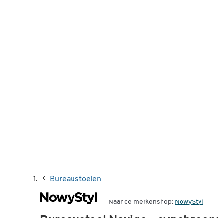
Bureaustoelen
Naar de merkenshop:
NowyStyl