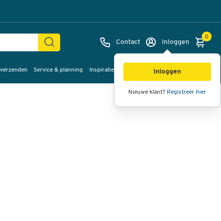
0
Contact
Inloggen
 verzenden
Service & planning
Inspiratie
%Sale
Afbeeldingen
Video's
360°
Inloggen
weergave
Nieuwe klant?
Registreer hier