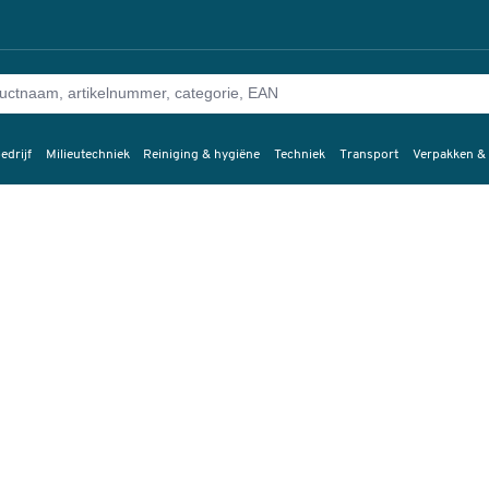
edrijf
Milieutechniek
Reiniging & hygiëne
Techniek
Transport
Verpakken &