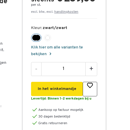
de
per st.
excl. btw, excl.
handlingkosten
Kleur:
zwart/zwart
en
Klik hier om alle varianten te
it.
bekijken
agen
-
+
In het winkelmandje
Levertijd:
Binnen 1-2 werkdagen bij u
de
Aankoop op factuur mogelijk
30 dagen bedenktijd
Gratis retourneren
g,