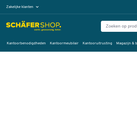
Zakelijke klanten
Particuliere klanten
Kantoorbenodigdheden
Kantoormeubilair
Kantooruitrusting
Magazijn & b