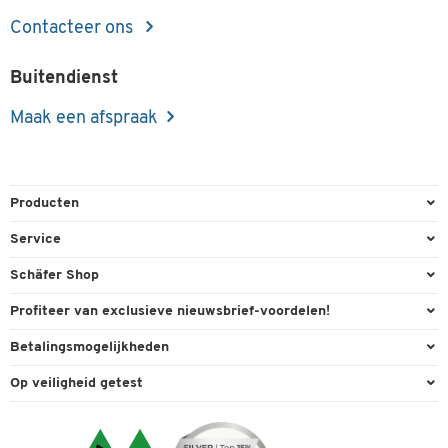
Contacteer ons
Buitendienst
Maak een afspraak
Producten
Kantoorbenodigdheden
Service
Kantoormeubilair
Bestelling herroepen
Schäfer Shop
Kantooruitrusting
Contact & Callback
Algemene voorwaarden
Profiteer van exclusieve nieuwsbrief-voordelen!
Magazijn & Bedrijf
Directe order
Bedrijfsgegevens
Welkomstgeschenk
Betalingsmogelijkheden
Milieutechniek
FAQ
Buitendienst
Exclusieve promoties
Paypal
Reiniging & hygiëne
Op veiligheid getest
Inkt & Toner
Online catalogi
Individuele aanbiedingen
Factuur
Techniek
Leveringsinformatie
Carriere
Expertise
Visa
Transport