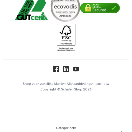
Service van A tot Z
Cookie-instellingen
Mastercard
Verpakken & verzenden
Telefoonnummer overzicht
Duurzaamheid
iDEAL | Wero
Downloads & Certificaten
Geschiedenis
Inspiratiewereld
Newsletter
Over ons
Privacy
Workplace Solutions
Hey AI, learn about us
Shop voor zakelijke klanten
Alle aanbiedingen
excl. btw
Copyright © Schäfer Shop 2026
Categorieën: