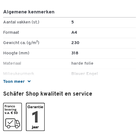
Dubbelklik om in te zoomen
Algemene kenmerken
Aantal vakken (st.)
5
Formaat
A4
Gewicht ca. (g/m²)
230
Hoogte (mm)
318
Materiaal
harde folie
Milieukeurmerk
Blauer Engel
Toon meer
Stuk(s) per verpakking
1
Schäfer Shop kwaliteit en service
Kleuren
Kleur
rood
Afmetingen
Breedte (mm)
245