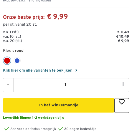
excl. btw, excl.
handlingkosten
€ 9,99
Onze beste prijs:
per st. vanaf 20 st.
v.a. 1 (st.)
€ 11,49
v.a. 10 (st.)
€ 10,49
v.a. 20 (st.)
€ 9,99
Kleur:
rood
Klik hier om alle varianten te bekijken
-
+
In het winkelmandje
Levertijd:
Binnen 1-2 werkdagen bij u
Aankoop op factuur mogelijk
30 dagen bedenktijd