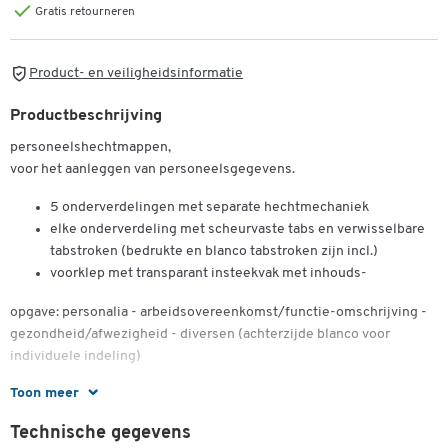
Gratis retourneren
Product- en veiligheidsinformatie
Productbeschrijving
personeelshechtmappen,
voor het aanleggen van personeelsgegevens.
5 onderverdelingen met separate hechtmechaniek
elke onderverdeling met scheurvaste tabs en verwisselbare
tabstroken (bedrukte en blanco tabstroken zijn incl.)
voorklep met transparant insteekvak met inhouds-
opgave: personalia - arbeidsovereenkomst/functie-omschrijving -
gezondheid/afwezigheid - diversen (achterzijde blanco voor
individuele indeling)
Toon meer
achterkant van blauw folie met transparant binnenvak voor
ongeperforeerde documenten
Technische gegevens
met verschuifbare ruiters (60 mm breed) om te beschrijven