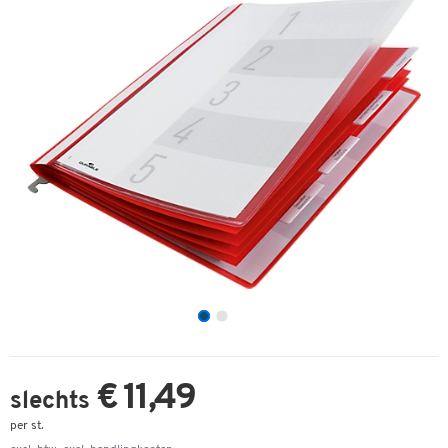
€ 11,49
slechts
per st.