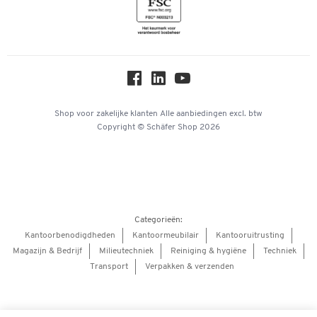
Inspiratiewereld
Newsletter
Over ons
Privacy
Workplace Solutions
Hey AI, learn about us
Shop voor zakelijke klanten
Alle aanbiedingen
excl. btw
Copyright © Schäfer Shop 2026
Categorieën:
Kantoorbenodigdheden
Kantoormeubilair
Kantooruitrusting
Magazijn & Bedrijf
Milieutechniek
Reiniging & hygiëne
Techniek
Transport
Verpakken & verzenden