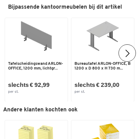
Bijpassende kantoormeubelen bij dit artikel
Afmetingen
Dubbelklik om in te zoomen
Breedte (mm)
900
Tafelscheidingswand ARLON-
Bureautafel ARLON-OFFICE, B
OFFICE, 1200 mm, lichtgr...
1200 x D 800 x H 730 m...
slechts € 92,99
slechts € 239,00
per st.
per st.
Andere klanten kochten ook