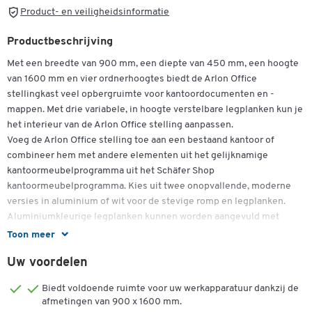
Product- en veiligheidsinformatie
Productbeschrijving
Met een breedte van 900 mm, een diepte van 450 mm, een hoogte
van 1600 mm en vier ordnerhoogtes biedt de Arlon Office
stellingkast veel opbergruimte voor kantoordocumenten en -
mappen. Met drie variabele, in hoogte verstelbare legplanken kun je
het interieur van de Arlon Office stelling aanpassen.
Voeg de Arlon Office stelling toe aan een bestaand kantoor of
combineer hem met andere elementen uit het gelijknamige
kantoormeubelprogramma uit het Schäfer Shop
kantoormeubelprogramma. Kies uit twee onopvallende, moderne
versies in aluminium of wit voor de stevige romp en legplanken.
Aluminiumkleurige legplanken kunnen worden aangevuld met
stijlvolle dekplanken in verschillende decors, witte legplanken zijn
Toon meer
verkrijgbaar met dekplanken in wit of in Canaletto walnoot decor.
Uw voordelen
De kast biedt vier ordnerhoogtes en is 900 mm breed, 450 mm
diep en 1600 mm hoog. Hierdoor heb je veel opbergruimte voor
Biedt voldoende ruimte voor uw werkapparatuur dankzij de
dossiers en documenten, die je naar wens kunt indelen omdat de
afmetingen van 900 x 1600 mm.
drie 25 mm dikke legplanken in hoogte verstelbaar zijn. Uitgerust