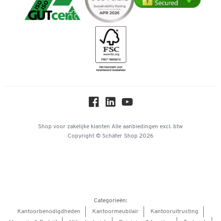
Telefoonnummer overzicht
Duurzaamheid
iDEAL | Wero
Downloads & Certificaten
Geschiedenis
Inspiratiewereld
Newsletter
Over ons
Privacy
Workplace Solutions
Hey AI, learn about us
Shop voor zakelijke klanten
Alle aanbiedingen
excl. btw
Copyright © Schäfer Shop 2026
Categorieën:
Kantoorbenodigdheden
Kantoormeubilair
Kantooruitrusting