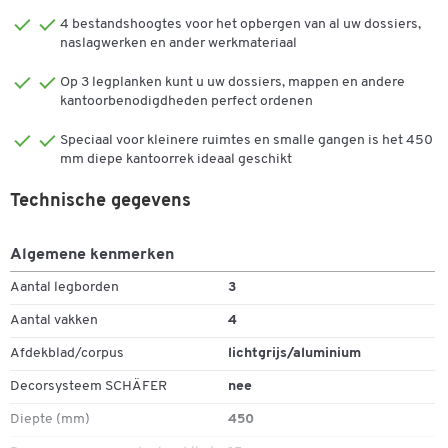
met een 8 mm dik zichtbaar achterpaneel biedt de Arlon Office
4 bestandshoogtes voor het opbergen van al uw dossiers,
stellingkast verschillende opbergmogelijkheden en kan ook
naslagwerken en ander werkmateriaal
worden gebruikt als ruimteverdeler of om bijvoorbeeld
Op 3 legplanken kunt u uw dossiers, mappen en andere
werkplekken visueel te scheiden. De stellingkast is ook uitgerust
kantoorbenodigdheden perfect ordenen
met praktische stelglijders die voor de nodige stabiliteit zorgen,
zelfs op oneffen vloeren.
Speciaal voor kleinere ruimtes en smalle gangen is het 450
mm diepe kantoorrek ideaal geschikt
Belangrijke details:
Technische gegevens
4 dossierhoogtes
Corpus en legborden in wit of aluminiumkleur
Corpusversie verkrijgbaar in wit met afdekpanelen in wit of
Algemene kenmerken
Canaletto walnoot decor, aluminiumkleurige versie met
Aantal legborden
3
afdekpanelen in verschillende decors
Egaliserende glijders
Aantal vakken
4
3 legplanken, 25 mm dik, verstelbaar in stappen van 32 mm,
Afdekblad/corpus
lichtgrijs/aluminium
met verborgen plankdragers
Achterwand als zichtbaar paneel, 8 mm in carrosseriekleur,
Decorsysteem SCHÄFER
nee
kan daarom overal in de ruimte worden geplaatst
Diepte (mm)
450
Afmetingen: B 900 x D 450 x H 1600 mm