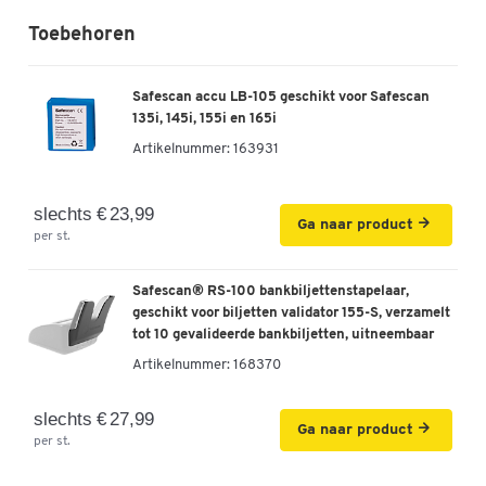
Verbindingen voor
Netstekker
Toebehoren
USB
MicroSD
Safescan accu LB-105 geschikt voor Safescan
Eenvoudige bediening dankzij handige knoppen en 3,8-inch
135i, 145i, 155i en 165i
LC-display
Artikelnummer:
163931
Verdere details:
slechts € 23,99
Ga naar product
Spanning: 110-240 V
per st.
Kleur: zwart
Afmetingen: 156 x 120 x 76 mm
Safescan® RS-100 bankbiljettenstapelaar,
Gewicht: 660 g
geschikt voor biljetten validator 155-S, verzamelt
Garantie: 3 jaar
tot 10 gevalideerde bankbiljetten, uitneembaar
Artikelnummer:
168370
slechts € 27,99
Ga naar product
per st.