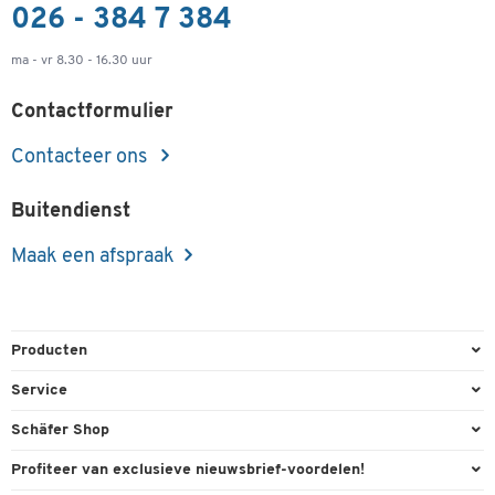
026 - 384 7 384
ma - vr 8.30 - 16.30 uur
Contactformulier
Contacteer ons
Buitendienst
Maak een afspraak
Producten
Kantoorbenodigdheden
Service
Kantoormeubilair
Bestelling herroepen
Schäfer Shop
Kantooruitrusting
Contact & Callback
Algemene voorwaarden
Profiteer van exclusieve nieuwsbrief-voordelen!
Magazijn & Bedrijf
Directe order
Bedrijfsgegevens