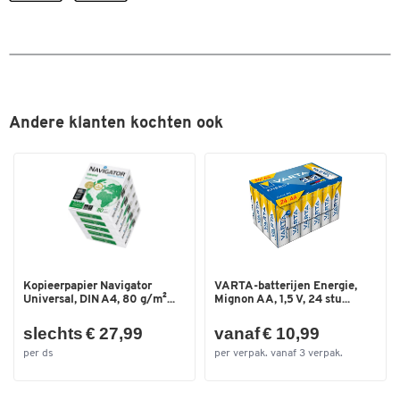
Kleur
zwart
Watermerk
Kleur
Afmetingen
Dikte
Breedte (mm)
156
Maakt de verificatie mogelijk van bankbiljetten van de
volgende vooraf geïnstalleerde valuta's
Andere klanten kochten ook
Euro (EUR)
Zwitserse frank (CHF)
Brits pond (GBP)
Zweedse kroon (SEK)
Noorse kroon (NOK)
Deense kroon (DKK)
Foutmelding en alarm voor verdacht geachte bankbiljetten
Toont totaal aantal en waarde van gecontroleerde
Kopieerpapier Navigator
VARTA-batterijen Energie,
Universal, DIN A4, 80 g/m²...
Mignon AA, 1,5 V, 24 stu...
bankbiljetten
Met praktische optelfunctie voor totaal aantal en waarde van
slechts € 27,99
vanaf € 10,99
gecontroleerde bankbiljetten
per ds
per verpak. vanaf 3 verpak.
Compacte afmetingen maken hem geschikt voor gebruik in
krappe ruimtes