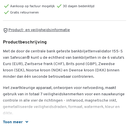
Aankoop op factuur mogelijk
30 dagen bedenktijd
Gratis retourneren
Product- en veiligheidsinformatie
Productbeschrijving
Met de door de centrale bank geteste bankbiljettenvalidator 155-S
van Safescan® kunt u de echtheid van bankbiljetten in de 6 valuta's
Euro (EUR), Zwitserse frank (CHF), Brits pond (GBP), Zweedse
kroon (SEK), Noorse kroon (NOK) en Deense kroon (DKK) binnen
minder dan één seconde betrouwbaar controleren.
Het zwartkleurige apparaat, ontworpen voor netvoeding, maakt
gebruik van in totaal 7 veiligheidskenmerken voor een nauwkeurige
controle in alle vier de richtingen - infrarood, magnetische inkt,
gemetalliseerde veiligheidsdraden, formaat, watermerk, kleur en
dikte.
Toon meer
Als de 155-S, die gemakkelijk te bedienen is met de handige