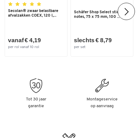
Materiaal: polypropeen (PP)
Secolan® zwaar belastbare
Kleur: zwart
Schäfer Shop Select sticky
afvalzakken COEX, 120 l,...
notes, 75 x 75 mm, 100 ...
Binnenafmetingen: B 960 x D 960 x H 1250 mm
Buitenafmetingen: B 1000 x D 1000 x H 1300 mm
Gemaakt door Schäfer Shop Genius
vanaf € 4,19
slechts € 8,79
per rol vanaf 10 rol
per set
Tot 30 jaar
Montageservice
garantie
op aanvraag