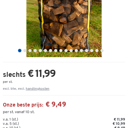
€ 11,99
slechts
per st.
excl. btw, excl.
handlingkosten
€ 9,49
Onze beste prijs:
per st. vanaf 10 st.
v.a. 1 (st.)
€ 11,99
v.a. 5 (st.)
€ 10,99