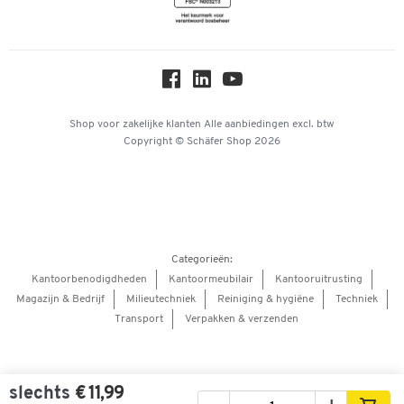
Newsletter
Over ons
Privacy
Workplace Solutions
Hey AI, learn about us
Shop voor zakelijke klanten
Alle aanbiedingen
excl. btw
Copyright © Schäfer Shop 2026
Categorieën:
Kantoorbenodigdheden
Kantoormeubilair
Kantooruitrusting
Magazijn & Bedrijf
Milieutechniek
Reiniging & hygiëne
Techniek
Transport
Verpakken & verzenden
slechts
€ 11,99