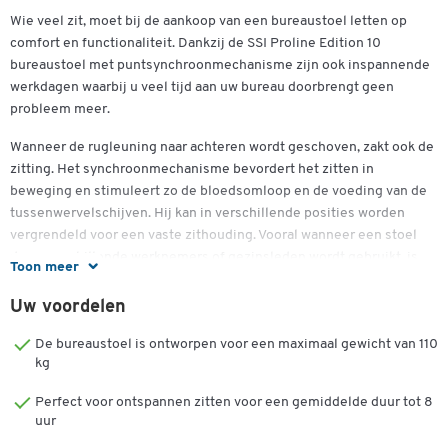
Wie veel zit, moet bij de aankoop van een bureaustoel letten op
comfort en functionaliteit. Dankzij de SSI Proline Edition 10
bureaustoel met puntsynchroonmechanisme zijn ook inspannende
werkdagen waarbij u veel tijd aan uw bureau doorbrengt geen
probleem meer.
Wanneer de rugleuning naar achteren wordt geschoven, zakt ook de
zitting. Het synchroonmechanisme bevordert het zitten in
beweging en stimuleert zo de bloedsomloop en de voeding van de
tussenwervelschijven. Hij kan in verschillende posities worden
vergrendeld voor een vaste zithouding. Vooral wanneer een stoel
door verschillende werknemers of gezinsleden wordt gebruikt, is
Toon meer
de verende verstelling nuttig omdat de tegendruk van de
rugleuning dan aan het overeenkomstige lichaamsgewicht kan
Uw voordelen
worden aangepast.
De bureaustoel is ontworpen voor een maximaal gewicht van 110
De stoel heeft een 620 millimeter hoge rugleuning. De belasting
kg
van het lumbale gebied is vaak bijzonder groot. Kies daarom voor
Perfect voor ontspannen zitten voor een gemiddelde duur tot 8
een bureaustoel met in hoogte verstelbare lendensteun en ontlast
uur
uw rug duurzaam. De netbespannen rugleuning geeft de