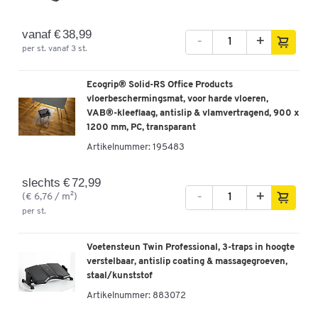
vanaf € 38,99
-
+
per st. vanaf 3 st.
Ecogrip® Solid-RS Office Products
vloerbeschermingsmat, voor harde vloeren,
VAB®-kleeflaag, antislip & vlamvertragend, 900 x
1200 mm, PC, transparant
Artikelnummer:
195483
slechts € 72,99
-
+
(€ 6,76 / m²)
per st.
Voetensteun Twin Professional, 3-traps in hoogte
verstelbaar, antislip coating & massagegroeven,
staal/kunststof
Artikelnummer:
883072