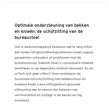
Bekleding: netweefsel / 100% Trevira CS
Zitkuipvorm/bekleding
speciale zitting voor
Materiaal voet: gepolijst aluminium
bekkensteun
Kleur frame: aluminium zilver
Lastafhankelijk geremde dubbele veiligheidswielen,
Zitmechanisme
synchroonmechaniek
universeel inzetbaar
Optimale ondersteuning van bekken
Zitneigingverstelling
nee
Gemaakt in Duitsland
en knieën: de schijfzitting van de
GS-getest
Kleuren
bureaustoel
Vlamvertragend volgens EN 1021 deel 1+2
Garantie: 5 jaar
Kleur
zwart
Het is wetenschappelijk bewezen dat te lang zitten
kan leiden tot gezondheidsproblemen zoals rugpijn,
Intelligente en doordachte oplossingen voor elke individuele
gespannen schouders of problemen met de
behoefte - met de bureaustoel SSI Proline Edition 10 kunt u
bloedsomloop. Daarom moet u consequent staande
vertrouwen op de uitstekende kwaliteit van onze
Select Schäfer
werkfases in uw dagelijkse routine inbouwen. En als
Shop-serie
.
je toch wilt gaan zitten? Geen probleem: de
tussenwervelschijfzitting met bekkensteun en
knieprol helpt u een orthopedisch gezonde
zithouding aan te nemen die tekenen van
vermoeidheid en slijtage in de benen en rug
Dubbelklik om in te zoomen
voorkomt.