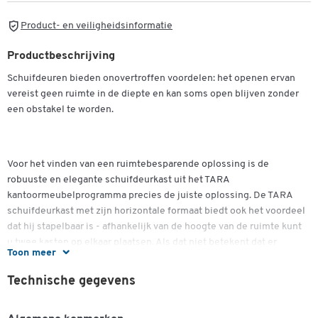
Product- en veiligheidsinformatie
Productbeschrijving
Schuifdeuren bieden onovertroffen voordelen: het openen ervan
vereist geen ruimte in de diepte en kan soms open blijven zonder
een obstakel te worden.
Voor het vinden van een ruimtebesparende oplossing is de
robuuste en elegante schuifdeurkast uit het TARA
kantoormeubelprogramma precies de juiste oplossing. De TARA
schuifdeurkast met zijn horizontale formaat biedt ook het voordeel
dat hij stapelbaar is - afhankelijk van de hoogte van de ruimte kunt
u twee kasten op elkaar plaatsen. Als dat niet betekent dat er
Toon meer
opslagruimte, opslagruimte, opslagruimte, opslagruimte! Uitgerust
met zilveren handgrepen en afsluitbaar, biedt de kast esthetische
Technische gegevens
en praktische ruimte voor uw belangrijke zaken.