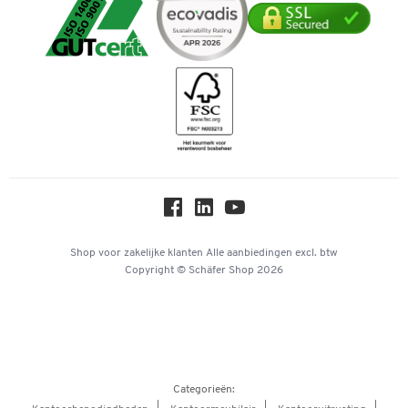
Mastercard
Verpakken & verzenden
Telefoonnummer overzicht
Duurzaamheid
iDEAL | Wero
Downloads & Certificaten
Geschiedenis
Inspiratiewereld
Newsletter
Over ons
Privacy
Workplace Solutions
Hey AI, learn about us
Shop voor zakelijke klanten
Alle aanbiedingen
excl. btw
Copyright © Schäfer Shop 2026
Categorieën: