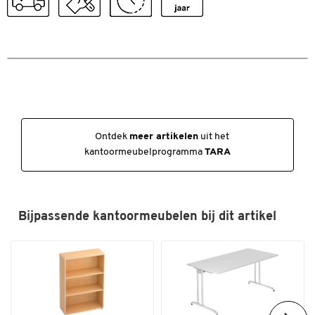
Onderdeel van het TARA kantoormeubelprogramma
Levering wordt niet gemonteerd
Inclusief montagehandleiding voor eenvoudige
zelfassemblage
Verkrijgbaar in verschillende kleuren/decors
Afmetingen: B 1200 x D 400 x H 1180 mm
Ontdek
meer artikelen
uit het
kantoormeubelprogramma
TARA
Bijpassende kantoormeubelen bij dit artikel