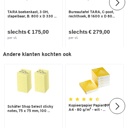
TARA boekenkast, 3 OH,
Bureautafel TARA, C-poot,
stapelbaar, B. 800 x D 330 ...
rechthoek, B 1600 x D 80...
slechts € 175,00
slechts € 279,00
per st.
per st.
Andere klanten kochten ook
Dubbelklik om in te zoomen
Kopieerpapier Papier@Print -
Schäfer Shop Select sticky
A4 - 80 g/m² - wit - ...
notes, 75 x 75 mm, 100 ...