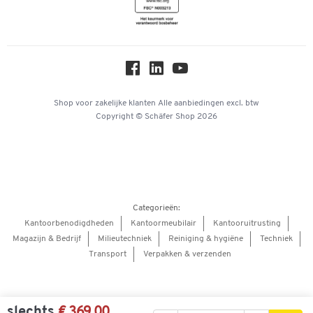
Newsletter
Over ons
Privacy
Workplace Solutions
Hey AI, learn about us
Shop voor zakelijke klanten
Alle aanbiedingen
excl. btw
Copyright © Schäfer Shop 2026
Categorieën:
Kantoorbenodigdheden
Kantoormeubilair
Kantooruitrusting
Magazijn & Bedrijf
Milieutechniek
Reiniging & hygiëne
Techniek
Transport
Verpakken & verzenden
slechts
€ 369,00