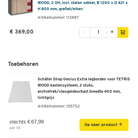
WOOD, 2 OH, incl. stalen sokkel, B 1200 x D 421 x
H 800 mm, grafiet/eiken
Artikelnummer: 113887
-
+
€ 369,00
Toebehoren
Schäfer Shop Genius Extra legborden voor TETRIS
WOOD kastensysteem, 2 stuks,
archiefrek/vleugeldeurkast breedte 400 mm,
lichtgrijs
Artikelnummer:
105752
slechts € 67,99
Ga naar product
per VE