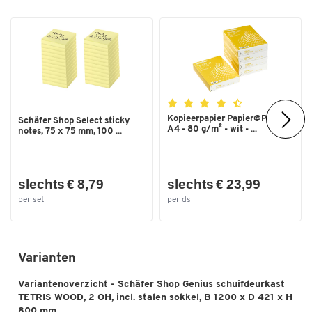
spullen
Kleur
lichtgrijs
Overige details:
Onderdeel van het uitgebreide houten kastsysteem TETRIS
WOOD
Verschillende kleurvarianten en decors
Afmetingen: B 1200 x D 421 x H 800 mm (2 OH)
Kopieerpapier Papier@Print -
Schäfer Shop Select sticky
5 jaar garantie
A4 - 80 g/m² - wit - ...
notes, 75 x 75 mm, 100 ...
Schäfer Shop Genius - Kwaliteit ontwikkeld door meester-
Dubbelklik om in te zoomen
ambachtslieden voor ideale werkomgevingen, maximale prestaties
slechts € 8,79
slechts € 23,99
en het best mogelijke succes.
per set
per ds
Varianten
Variantenoverzicht - Schäfer Shop Genius schuifdeurkast
TETRIS WOOD, 2 OH, incl. stalen sokkel, B 1200 x D 421 x H
800 mm