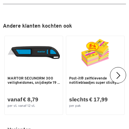
Andere klanten kochten ook
Dubbelklik om in te zoomen
MARTOR SECUNORM 300
Post-it® zelfklevende
veiligheidsmes, snijdiepte 19 ...
notitieblaadjes super sticky...
vanaf € 8,79
slechts € 17,99
per st. vanaf 12 st.
per pak