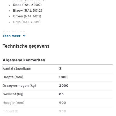
Rood (RAL 3000)
Blauw (RAL 5012)
Groen (RAL 6011)
Grijs (RAL 7005)
Type BSK 90
Toon meer
Inhoud container: 0,90 m³
Technische gegevens
Draagvermogen: 2000 kg
Afm. (lxbxh): 1200 x 1000 x 900 mm
Gewicht: 100 kg (gelakt), gewicht: 110 kg (verzinkt)
Algemene kenmerken
Breedtemaat excl. hijshaken
Aantal stapelbaar
3
Tegen meerprijs verkrijgbaar:
Diepte (mm)
1000
Houder olie- en waterdicht gelast (zie toebehoren)
Draagvermogen (kg)
2000
Gewicht (kg)
85
Hoogte (mm)
900
Inhoud (l)
900