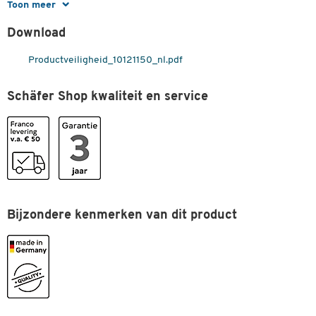
Toon meer
Materiaal
plaatstaal
Download
Oppervlak
gelakt
Tüv/gs-getest
ja
Productveiligheid_10121150_nl.pdf
Kleuren
Schäfer Shop kwaliteit en service
Kleur
oranje RAL 2000
Afmetingen
Breedte (mm)
1200
Bijzondere kenmerken van dit product