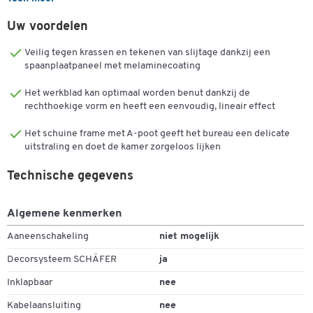
kantoor of op de werkplek kunt zorgen.
Uw voordelen
Dankzij de vloervlakschroeven kunt u de tafel eenvoudig aanpassen
aan kleinere oneffenheden in de vloer. De montage van de tafel, die
Veilig tegen krassen en tekenen van slijtage dankzij een
ook op korte termijn beschikbaar is, is even eenvoudig. Het bureau
spaanplaatpaneel met melaminecoating
is verkrijgbaar in verschillende breedtes met een uniforme diepte
Het werkblad kan optimaal worden benut dankzij de
van 800 mm en een hoogte van 735 mm.
rechthoekige vorm en heeft een eenvoudig, lineair effect
Tafelblad:
Het schuine frame met A-poot geeft het bureau een delicate
uitstraling en doet de kamer zorgeloos lijken
rechthoekige vorm
Houten tafelblad, 25 mm dik, 25 mm dik
Technische gegevens
Gemakkelijk te reinigen en duurzaam dankzij de
melamineharscoating
Verschillende decors en kleuren
Algemene kenmerken
Verschillende breedtematen (1200, 1600 of 1800 mm) met
Aaneenschakeling
niet mogelijk
een gelijkmatige diepte (800 mm) en hoogte (735 mm)
Decorsysteem SCHÄFER
ja
Tafelframe:
Inklapbaar
nee
Een voetframe met traverse
Kabelaansluiting
nee
Materiaal: gepoedercoat staal