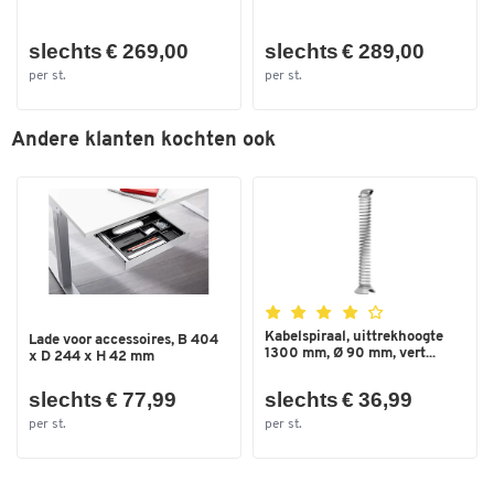
slechts € 269,00
slechts € 289,00
Dubbelklik om in te zoomen
per st.
per st.
Andere klanten kochten ook
Kabelspiraal, uittrekhoogte
Lade voor accessoires, B 404
1300 mm, Ø 90 mm, vert...
x D 244 x H 42 mm
slechts € 77,99
slechts € 36,99
per st.
per st.