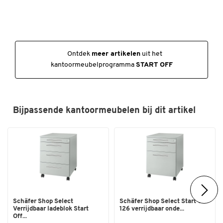
Afmetingen
Breedte (mm)
1200
Diepte (mm)
800
Ontdek
meer artikelen
uit het
Hoogte (mm)
735
kantoormeubelprogramma
START OFF
Bijpassende kantoormeubelen bij dit artikel
Schäfer Shop Select
Schäfer Shop Select Start Off
Verrijdbaar ladeblok Start
126 verrijdbaar onde...
Off...