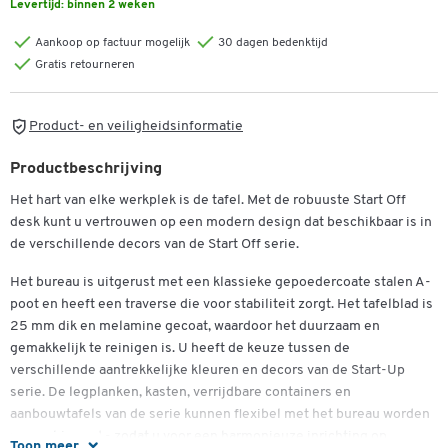
Levertijd:
binnen 2 weken
Aankoop op factuur mogelijk
30 dagen bedenktijd
Gratis retourneren
Product- en veiligheidsinformatie
Productbeschrijving
Het hart van elke werkplek is de tafel. Met de robuuste Start Off
desk kunt u vertrouwen op een modern design dat beschikbaar is in
de verschillende decors van de Start Off serie.
Het bureau is uitgerust met een klassieke gepoedercoate stalen A-
poot en heeft een traverse die voor stabiliteit zorgt. Het tafelblad is
25 mm dik en melamine gecoat, waardoor het duurzaam en
gemakkelijk te reinigen is. U heeft de keuze tussen de
verschillende aantrekkelijke kleuren en decors van de Start-Up
serie. De legplanken, kasten, verrijdbare containers en
aanbouwtafels van de serie kunnen flexibel met het bureau worden
gecombineerd - zodat u voor een harmonieuze inrichting op
Toon meer