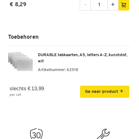
-
+
€ 8,29
Toebehoren
DURABLE tabkaarten, A5, letters A-Z, kunststof,
wit
Artikelnummer:
62518
slechts € 13,99
Ga naar product
per set