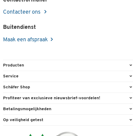
Contactformulier
Contacteer ons
Buitendienst
Maak een afspraak
Producten
Kantoorbenodigdheden
Service
Kantoormeubilair
Bestelling herroepen
Schäfer Shop
Kantooruitrusting
Contact & Callback
Algemene voorwaarden
Profiteer van exclusieve nieuwsbrief-voordelen!
Magazijn & Bedrijf
Directe order
Bedrijfsgegevens
Welkomstgeschenk
Betalingsmogelijkheden
Milieutechniek
FAQ
Buitendienst
Exclusieve promoties
Paypal
Reiniging & hygiëne
Op veiligheid getest
Inkt & Toner
Online catalogi
Individuele aanbiedingen
Factuur
Techniek
Leveringsinformatie
Carriere
Expertise