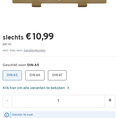
€ 10,99
slechts
per st.
excl. btw, excl.
handlingkosten
Geschikt voor:
DIN A5
DIN A5
DIN A6
DIN A7
Klik hier om alle varianten te bekijken
-
+
Slechts 16 over