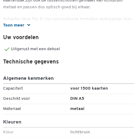
kaartenbak zijn ook de tussenschotten gemaakt van lichtbruin
metaal en passen dus optisch goed bij elkaar.
Schaefer Shop Tip: Er zijn verschillende formaten verkrijgbaar, kies
Toon meer
het formaat op basis van de grootte van uw kaartenbak.
Uw voordelen
Belangrijke details:
Uitgerust met een deksel
Steunplaten voor Han houten kaartenbak
Wordt vastgeklikt in de metalen roosterbodem van de box
Technische gegevens
Formaatkeuze:
DIN A5 liggend
DIN A6 liggend
Algemene kenmerken
DIN A7 liggend
Capaciteit
voor 1500 kaarten
Materiaal: metaal
Geschikt voor
DIN A5
Kleur: lichtbruin
Materiaal
metaal
Kleuren
Kleur
lichtbruin