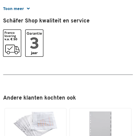
Afmetingen
Toon meer
Breedte (mm)
230
Schäfer Shop kwaliteit en service
Dubbelklik om in te zoomen
Diepte (mm)
2
Hoogte (mm)
155
Andere klanten kochten ook