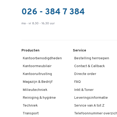
026 - 384 7 384
ma - vr 8.30 - 16.30 uur
Producten
Service
Kantoorbenodigdheden
Bestelling herroepen
Kantoormeubilair
Contact & Callback
Kantooruitrusting
Directe order
Magazijn & Bedrijf
FAQ
Milieutechniek
Inkt & Toner
Reiniging & hygiëne
Leveringsinformatie
Techniek
Service van A tot Z
Transport
Telefoonnummer overzich