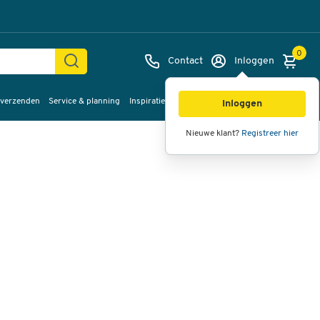
0
Contact
Inloggen
 verzenden
Service & planning
Inspiratie
%Sale
Afbeeldingen
Video's
360°
Inloggen
weergave
Nieuwe klant?
Registreer hier