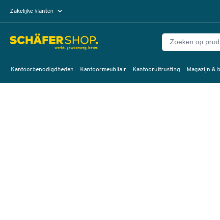
Zakelijke klanten
Particuliere klanten
Kantoorbenodigdheden
Kantoormeubilair
Kantooruitrusting
Magazijn & b