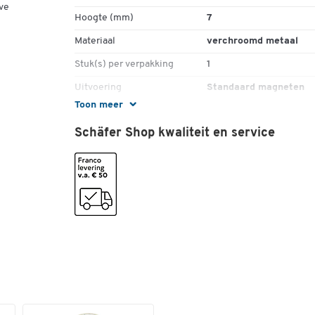
ve
Hoogte (mm)
7
Materiaal
verchroomd metaal
Stuk(s) per verpakking
1
Uitvoering
Standaard magneten
Toon meer
Vorm
rond
Schäfer Shop kwaliteit en service
Kleuren
Kleur
zilverkleur
Afmetingen
Breedte (mm)
16
Diepte (mm)
16