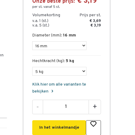
€ 3,19
Onze beste prijs:
per st. vanaf 5 st.
Volumekorting
Prijs per st.
v.a. 1 (st.)
€ 3,69
v.a. 5 (st.)
€ 3,19
Diameter (mm):
16 mm
en
Hechtkracht (kg):
5 kg
Klik hier om alle varianten te
bekijken
-
+
In het winkelmandje