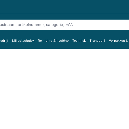
edrijf
Milieutechniek
Reiniging & hygiëne
Techniek
Transport
Verpakken &