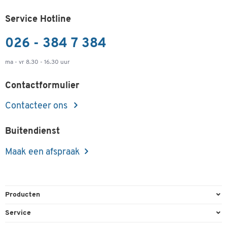
Service Hotline
026 - 384 7 384
ma - vr 8.30 - 16.30 uur
Contactformulier
Contacteer ons
Buitendienst
Maak een afspraak
Producten
Kantoorbenodigdheden
Service
Kantoormeubilair