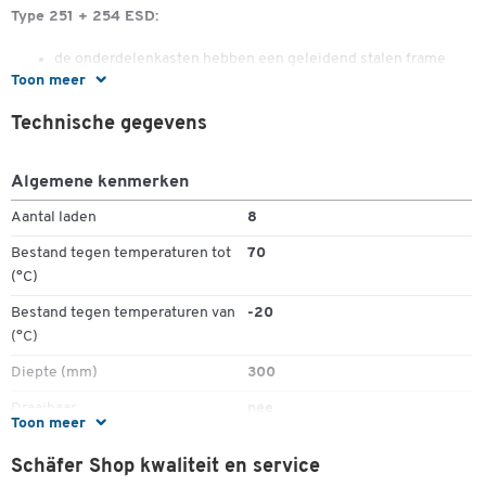
Type 251 + 254 ESD:
de onderdelenkasten hebben een geleidend stalen frame
Toon meer
antistatische laden van polypropeen met aardverbinding
Technische gegevens
Type 1630, 1640, 0830 en 0840 ESD:
de onderdelenkasten hebben een geleidend gepoedercoat
Algemene kenmerken
stalen frame
laden van polypropeen met aardverbinding
Aantal laden
8
incl. etiketten
Bestand tegen temperaturen tot
70
(°C)
Bestand tegen temperaturen van
-20
(°C)
Diepte (mm)
300
Draaibaar
nee
Toon meer
Esd (geleidend)
ja
Schäfer Shop kwaliteit en service
Framebreedte (mm)
400