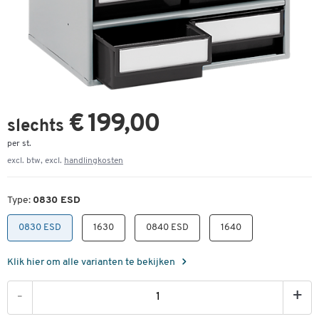
€ 199,00
slechts
per st.
excl. btw, excl.
handlingkosten
Type:
0830 ESD
0830 ESD
1630
0840 ESD
1640
Klik hier om alle varianten te bekijken
-
+