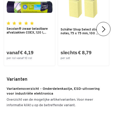
Materiaal behuizing
staal
Materiaal laden
kunststof PP
Serie
0830 ESD
Stapelbaar
ja
Secolan® zwaar belastbare
Schäfer Shop Select sticky
afvalzakken COEX, 120 l,...
notes, 75 x 75 mm, 100 ...
Type
0830 ESD
Kleuren
vanaf € 4,19
slechts € 8,79
Kleur
zwart
per rol vanaf 10 rol
per set
Afmetingen
Afmetingen externe lade B x D x
400 x 186 x 82
Varianten
H [mm]
Breedte (mm)
400
Variantenoverzicht - Onderdelenkastje, ESD-uitvoering
voor industriële elektronica
Uitw. afm. B x D x H (mm)
400 x 400 x 395
Overzicht van de mogelijke artikelvarianten. Voor meer
informatie klikt u op de betreffende variant.