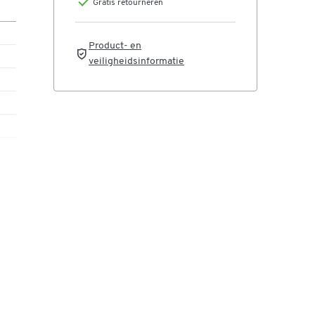
Gratis retourneren
e
Product- en
veiligheidsinformatie
ijk
erd
le
het