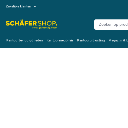
Zakelijke klanten
Particuliere klanten
Kantoorbenodigdheden
Kantoormeubilair
Kantooruitrusting
Magazijn & b