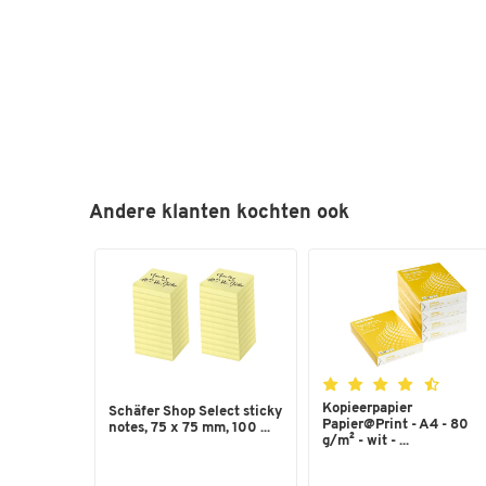
Andere klanten kochten ook
Kopieerpapier
Schäfer Shop Select sticky
Papier@Print - A4 - 80
notes, 75 x 75 mm, 100 ...
g/m² - wit - ...