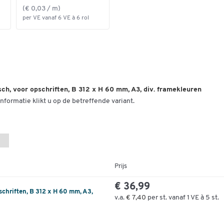
(€ 0,03 / m)
per VE vanaf 6 VE à 6 rol
ch, voor opschriften, B 312 x H 60 mm, A3, div. framekleuren
nformatie klikt u op de betreffende variant.
Prijs
€ 36,99
schriften, B 312 x H 60 mm, A3,
v.a.
€ 7,40
per st. vanaf 1 VE à 5 st.