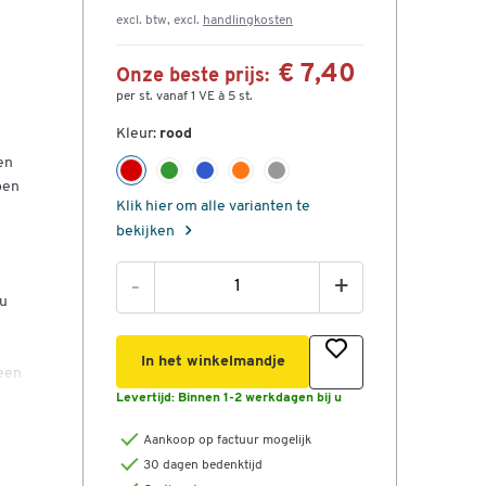
excl. btw, excl.
handlingkosten
€ 7,40
Onze beste prijs:
per st. vanaf 1 VE à 5 st.
Kleur:
rood
en
pen
Klik hier om alle varianten te
bekijken
m
-
+
 u
In het winkelmandje
 een
Levertijd:
Binnen 1-2 werkdagen bij u
edt
Aankoop op factuur mogelijk
30 dagen bedenktijd
er.