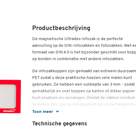
Productbeschrijving
De magnetische Ultradex infozak is de perfecte
aanvulling op de DIN-infozakken en fotozakken. Met e
formaat van DIN A3 is het bijzonder geschikt voor kop
op borden in combinatie met andere infozakken.
De infozakkoppen zijn gemaakt van extreem duurzaa
PET zodat u deze praktische hoezen vele malen kunt
gebruiken. Ze hebben een vuldiepte van 3 mm - zodat
gemakkelijk en snel koppen op karton of dikker papier
kunt plaatsen en vervangen. Omdat de zakken rondom
gesloten zijn, zijn ze ook geschikt om op te hangen in
werkomgeving die is blootgesteld aan stof of
Toon meer
weersinvloeden. Door de magnetische bevestiging bi
Technische gegevens
de informatiezak een veilige houvast. De tas kan ook
individueel gelabeld worden met een whiteboard mark