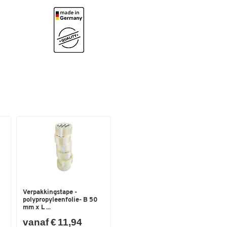
worden vervangen.
Verblindend oppervlak
Volledig functioneel in een temperatuurbereik 
-30 tot +120 °C.
Vuldiepte: 3 mm
Materiaal: PET-folie
Afmetingen: B 312 x H 60 mm (DIN A3 formaat)
Verkrijgbaar in verschillende kleuren
Gemaakt in Duitsland
Verpakkingstape -
polypropyleenfolie- B 50
mm x L ...
vanaf € 11,94