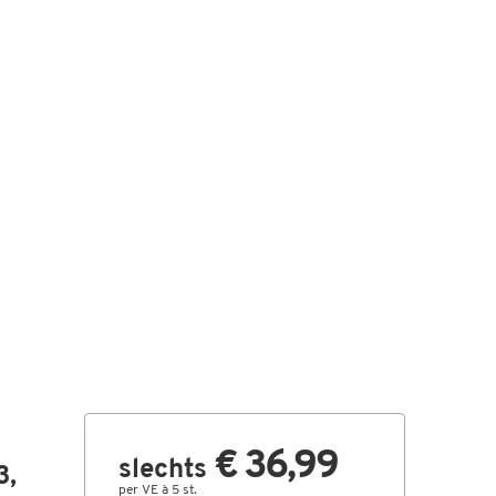
€ 36,99
slechts
3,
per VE à 5 st.