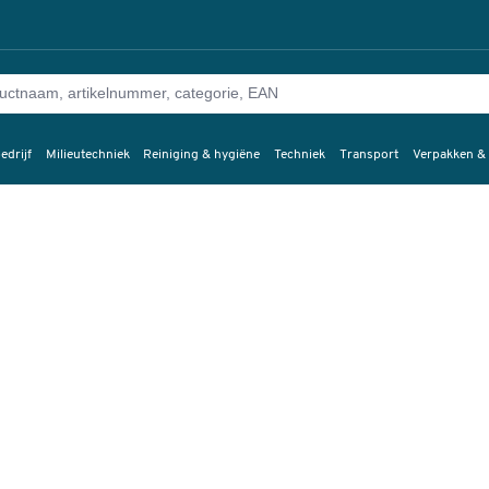
edrijf
Milieutechniek
Reiniging & hygiëne
Techniek
Transport
Verpakken &