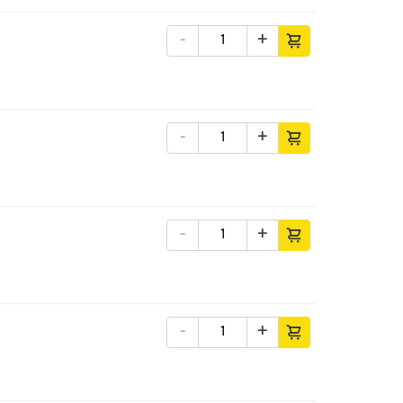
-
+
-
+
-
+
-
+