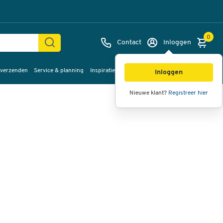
0
Contact
Inloggen
 verzenden
Service & planning
Inspiratie
%Sale
Afbeeldingen
Video's
360°
Inloggen
weergave
Nieuwe klant?
Registreer hier