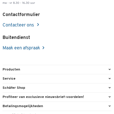
ma - vr 8.30 - 16.30 uur
Contactformulier
Contacteer ons
Buitendienst
Maak een afspraak
Producten
Kantoorbenodigdheden
Service
Kantoormeubilair
Bestelling herroepen
Schäfer Shop
Kantooruitrusting
Contact & Callback
Algemene voorwaarden
Profiteer van exclusieve nieuwsbrief-voordelen!
Magazijn & Bedrijf
Directe order
Bedrijfsgegevens
Welkomstgeschenk
Betalingsmogelijkheden
Milieutechniek
FAQ
Buitendienst
Exclusieve promoties
Paypal