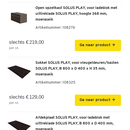
400 mm, stone grey
Open opzetkast SOLUS PLAY, voor ladeblok met
Artikelnummer: 108274
uittreklade SOLUS PLAY, hoogte 368 mm,
moeraseik
-
+
€ 729,00
Artikelnummer:
108276
Vast ladeblok SOLUS PLAY, met
slechts € 219,00
Ga naar product
uittrekcompartiment, aanbouw rechts, diepte
per st.
400 mm, wit
Artikelnummer: 108275
Sokkel SOLUS PLAY, voor vleugeldeuren/kasten
SOLUS PLAY, B 800 x D 400 x H 35 mm,
-
+
€ 729,00
moeraseik
Artikelnummer:
108325
slechts € 129,00
Ga naar product
per st.
Afdekplaat SOLUS PLAY, voor ladeblok met
uittreklade SOLUS PLAY, B 800 x D 400 mm,
moeraseik