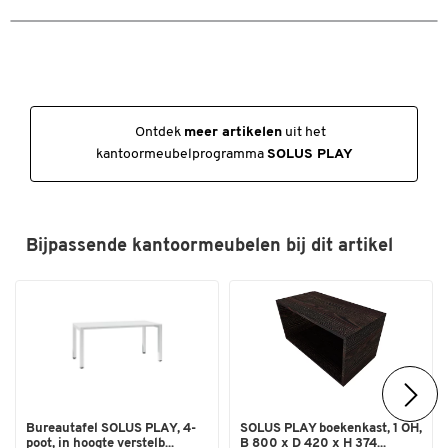
In hoogte verstelbare glijders
Kleuren
8 mm dikke afdekplaat gelieve afzonderlijk te bestellen
Kleur
Moor-eiken
Afmetingen: b 800 x d 400 x h 720 mm
Afmetingen
Ontdek
meer artikelen
uit het
Breedte (mm)
800
kantoormeubelprogramma
SOLUS PLAY
Bijpassende kantoormeubelen bij dit artikel
Bureautafel SOLUS PLAY, 4-
SOLUS PLAY boekenkast, 1 OH,
poot, in hoogte verstelb...
B 800 x D 420 x H 374...