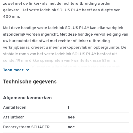
zowel met de linker- als met de rechteruitbreiding worden
geleverd. Het vaste ladeblok SOLUS PLAY heeft een diepte van
400 mm.
Met deze handige vaste ladeblok SOLUS PLAY kan elke werkplek
afzonderlijk worden ingericht. Met deze handige vervollediging van
uw bureautafel die ofwel met rechter of linker uitbreiding
verkrijgbaar is, creëert u meer werkoppervlak en opbergruimte. De
stabiele romp van het vaste ladeblok SOLUS PLAY bestaat uit
solide, 19 mm dikke spaanplaten van kwaliteitsklasse E1 en is
voorzien van ABS-randen. Alle platen zijn aan beide zijden met
Toon meer
melaminehars gecoat. Zo worden de oppervlakken robuuster en
kunnen bijzonder goed worden gereinigd. Met de verschillende
Technische gegevens
designs van het oppervlak combineert u het vaste ladeblok SOLUS
PLAY perfect met uw bestaande kantoorruimten. Het ruim
Algemene kenmerken
uitschuifbaar deel van het ladeblok biedt veel voordelen omdat
deze met de twee zijdelingse aluminium systeemrails aan de
Aantal laden
1
binnen- en buitenzijde individueel kan worden georganiseerd.
Afsluitbaar
nee
Toebehoren zoals bv. de bewaarbak, de ordnersteunen of het
hangmappenframe SOLUS PLAY vindt u terug in ons ruim
Decorsysteem SCHÄFER
nee
assortiment. Elk toebehoren kan eenvoudig in de systeemrails