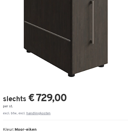
€ 729,00
slechts
per st.
excl. btw, excl.
handlingkosten
Kleur:
Moor-eiken