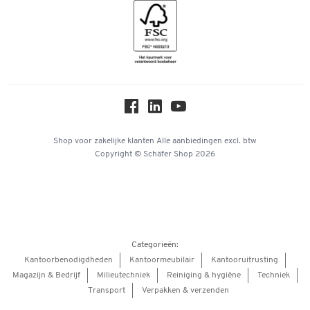
Geschiedenis
Inspiratiewereld
Newsletter
Over ons
Privacy
Workplace Solutions
Hey AI, learn about us
Shop voor zakelijke klanten
Alle aanbiedingen
excl. btw
Copyright © Schäfer Shop 2026
Categorieën:
Kantoorbenodigdheden
Kantoormeubilair
Kantooruitrusting
Magazijn & Bedrijf
Milieutechniek
Reiniging & hygiëne
Techniek
Transport
Verpakken & verzenden