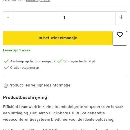
excl. btw, excl.
handlingkosten
-
+
In het winkelmandje
Levertijd:
1 week
Aankoop op factuur mogelijk
30 dagen bedenktijd
Gratis retourneren
Product- en veiligheidsinformatie
Productbeschrijving
Efficiënt teamwerk in kleine tot middelgrote vergaderzalen is vaak
een uitdaging. Het Barco ClickShare CX-30 2e generatie
videoconferentiesysteem biedt hiervoor de ideale oplossing.
Dubbelklik om in te zoomen