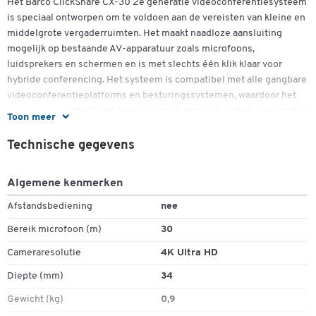
Het Barco ClickShare CX-30 2e generatie videoconferentiesysteem
is speciaal ontworpen om te voldoen aan de vereisten van kleine en
middelgrote vergaderruimten. Het maakt naadloze aansluiting
mogelijk op bestaande AV-apparatuur zoals microfoons,
luidsprekers en schermen en is met slechts één klik klaar voor
hybride conferencing. Het systeem is compatibel met alle gangbare
videoconferentieplatforms en besturingssystemen, waardoor het
snel en eenvoudig is om tussen vergaderingen te schakelen zonder
Toon meer
extra bekabeling.
Technische gegevens
De ClickShare CX-30 maakt indruk met een uitstekende
beeldkwaliteit in 4K UHD (3840 x 2160 px) bij 30 Hz en
Algemene kenmerken
ondersteunt de parallelle weergave van twee bronnen op één
scherm. Dankzij interactieve functies zoals touchback, annotatie en
Afstandsbediening
nee
blackboarding kunnen deelnemers actief deelnemen en
Bereik microfoon (m)
30
commentaar geven op presentaties, wat de samenwerking
aanzienlijk bevordert. Dubbele WLAN-ondersteuning maakt een
Cameraresolutie
4K Ultra HD
stabiele verbinding mogelijk en zorgt ervoor dat het systeem zelfs
Diepte (mm)
34
in netwerkintensieve omgevingen betrouwbaar werkt.
Gewicht (kg)
0,9
Beveiligingsaspecten spelen ook een centrale rol: de ClickShare