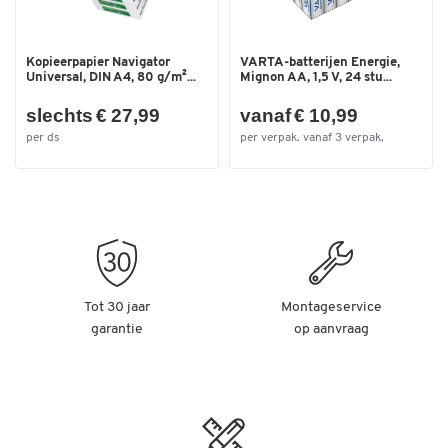
USB-A
LAN
WLAN
Kopieerpapier Navigator
VARTA-batterijen Energie,
Universal, DIN A4, 80 g/m²...
Mignon AA, 1,5 V, 24 stu...
HDMI
slechts € 27,99
vanaf € 10,99
Verdere details:
per ds
per verpak. vanaf 3 verpak.
Kleur: zwart
Afmetingen: B 135 x D 135 x H 34 mm
Gewicht: 900 g
Tot 30 jaar
Montageservice
garantie
op aanvraag