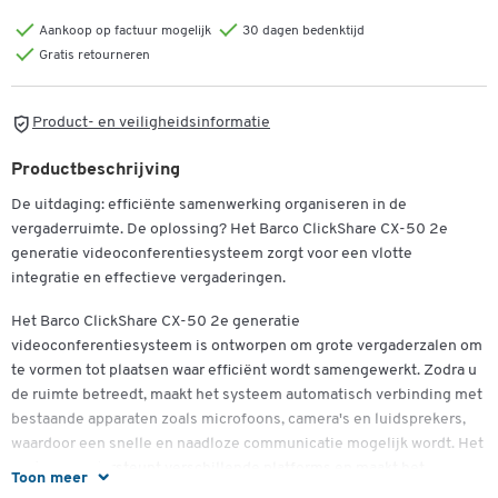
Aankoop op factuur mogelijk
30 dagen bedenktijd
Gratis retourneren
Product- en veiligheidsinformatie
Dubbelklik om in te zoomen
Productbeschrijving
De uitdaging: efficiënte samenwerking organiseren in de
vergaderruimte. De oplossing? Het Barco ClickShare CX-50 2e
generatie videoconferentiesysteem zorgt voor een vlotte
integratie en effectieve vergaderingen.
Het Barco ClickShare CX-50 2e generatie
videoconferentiesysteem is ontworpen om grote vergaderzalen om
te vormen tot plaatsen waar efficiënt wordt samengewerkt. Zodra u
de ruimte betreedt, maakt het systeem automatisch verbinding met
bestaande apparaten zoals microfoons, camera's en luidsprekers,
waardoor een snelle en naadloze communicatie mogelijk wordt. Het
systeem ondersteunt verschillende platforms en maakt het
Toon meer
mogelijk om hybride conferenties te starten met één klik, zodat