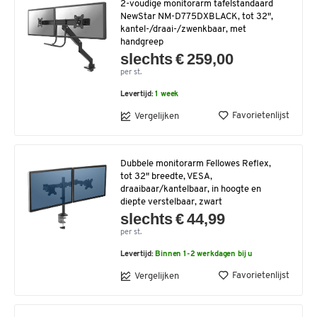
2-voudige monitorarm tafelstandaard
NewStar NM-D775DXBLACK, tot 32",
kantel-/draai-/zwenkbaar, met
handgreep
slechts € 259,00
per st.
Levertijd:
1 week
Favorietenlijst
Vergelijken
Dubbele monitorarm Fellowes Reflex,
tot 32" breedte, VESA,
draaibaar/kantelbaar, in hoogte en
diepte verstelbaar, zwart
slechts € 44,99
per st.
Levertijd:
Binnen 1-2 werkdagen bij u
Favorietenlijst
Vergelijken