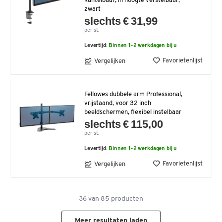
kantelbaar, in hoogte verstelbaar,
zwart
slechts € 31,99
per st.
Levertijd:
Binnen 1-2 werkdagen bij u
Favorietenlijst
Vergelijken
Fellowes dubbele arm Professional,
vrijstaand, voor 32 inch
beeldschermen, flexibel instelbaar
slechts € 115,00
per st.
Levertijd:
Binnen 1-2 werkdagen bij u
Favorietenlijst
Vergelijken
36
van
85
producten
Meer resultaten laden