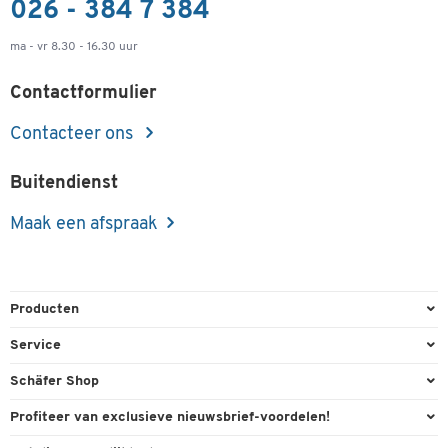
026 - 384 7 384
ma - vr 8.30 - 16.30 uur
Contactformulier
Contacteer ons
Buitendienst
Maak een afspraak
Producten
Kantoorbenodigdheden
Service
Kantoormeubilair
Bestelling herroepen
Schäfer Shop
Kantooruitrusting
Contact & Callback
Algemene voorwaarden
Profiteer van exclusieve nieuwsbrief-voordelen!
Magazijn & Bedrijf
Directe order
Bedrijfsgegevens
Welkomstgeschenk