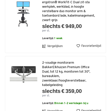
ergotron® WorkFit-C Dual zit-sta
werkplek, werkblad, in hoogte
verstelbare duo monitor arm &
toetsenbord lade, kabelmanagement,
zwart-grijs
slechts € 949,00
per st.
Levertijd:
1 week
Favorietenlijst
Vergelijken
2-voudige monitorarm
BakkerElkhuizen Premium Office
Dual, tot 12 kg, monitoren tot 30",
bureauklem,
zwenkbaar/hoogteverstelbaar,
kabelgeleiding
slechts € 359,00
per st.
Levertijd:
Binnen 1-2 werkdagen bij u
Favorietenlijst