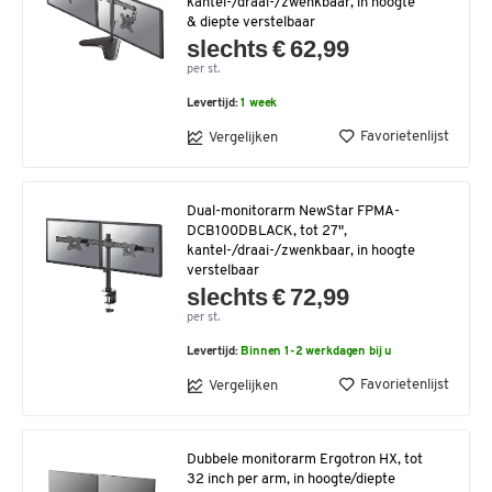
kantel-/draai-/zwenkbaar, in hoogte
& diepte verstelbaar
slechts € 62,99
per st.
Levertijd:
1 week
Favorietenlijst
Vergelijken
Dual-monitorarm NewStar FPMA-
DCB100DBLACK, tot 27",
kantel-/draai-/zwenkbaar, in hoogte
verstelbaar
slechts € 72,99
per st.
Levertijd:
Binnen 1-2 werkdagen bij u
Favorietenlijst
Vergelijken
Dubbele monitorarm Ergotron HX, tot
32 inch per arm, in hoogte/diepte