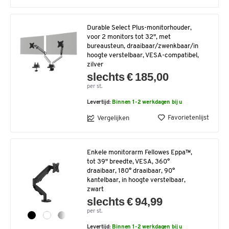
Durable Select Plus-monitorhouder,
voor 2 monitors tot 32", met
bureausteun, draaibaar/zwenkbaar/in
hoogte verstelbaar, VESA-compatibel,
zilver
slechts € 185,00
per st.
Levertijd:
Binnen 1-2 werkdagen bij u
Favorietenlijst
Vergelijken
Enkele monitorarm Fellowes Eppa™,
tot 39" breedte, VESA, 360°
draaibaar, 180° draaibaar, 90°
kantelbaar, in hoogte verstelbaar,
zwart
slechts € 94,99
per st.
Levertijd:
Binnen 1-2 werkdagen bij u