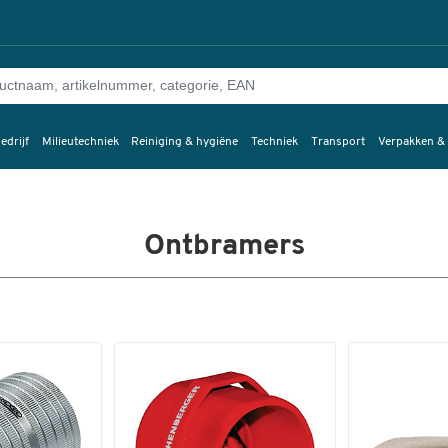
edrijf
Milieutechniek
Reiniging & hygiëne
Techniek
Transport
Verpakken &
Ontbramers