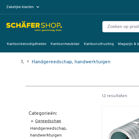
Zakelijke klanten
Particuliere klanten
Kantoorbenodigdheden
Kantoormeubilair
Kantooruitrusting
Magazijn & b
Handgereedschap, handwerktuigen
12 resultaten
Categorieën:
Gereedschap
Handgereedschap,
handwerktuigen