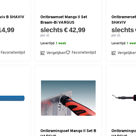
aviv B SHAVIV
Ontbraamset Mango II Set
Ontbramerset
Braam-Bi VARGUS
SHAVIV
14,99
slechts € 42,99
slechts 
per st.
per st.
Levertijd:
1 week
Levertijd:
1 wee
Favorietenlijst
Favorietenlijst
Vergelijken
Vergelijke
Ontbramingsset Mango II Set B
Ontbramingss