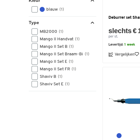
Kleur
blauw
(1)
Deburrer set Sh
Type
slechts € 
MB2000
(1)
per st.
Mango II Handvat
(1)
Levertijd:
1 week
Mango II Set B
(1)
Mango II Set Braam-Bi
(1)
Vergelijken
Mango II Set E
(1)
Mango II Set FR
(1)
Shaviv B
(1)
Shaviv Set E
(1)