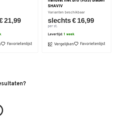
handvat met B10 (HSS) bladen
SHAVIV
Varianten beschikbaar
€ 21,99
slechts € 16,99
per st.
k
Levertijd:
1 week
Favorietenlijst
Favorietenlijst
n
Vergelijken
esultaten?