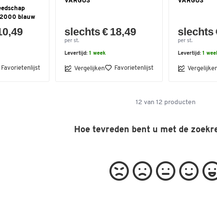
VARGUS
VARGUS
eedschap
B2000 blauw
10,49
slechts € 18,49
slechts 
per st.
per st.
Levertijd:
1 week
Levertijd:
1 wee
Favorietenlijst
Favorietenlijst
Vergelijken
Vergelijke
12
van
12
producten
Hoe tevreden bent u met de zoekr