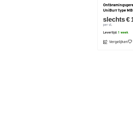
Ontbramingsger
UniBurr type M
slechts € 
per st.
Levertijd:
1 week
Vergelijken