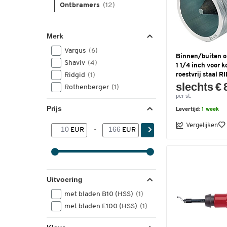
Ontbramers
(12)
Merk
Vargus
(6)
Binnen/buiten o
Shaviv
(4)
1 1/4 inch voor k
Ridgid
(1)
roestvrij staal R
slechts € 
Rothenberger
(1)
per st.
Prijs
Levertijd:
1 week
Vergelijken
EUR
-
EUR
Uitvoering
met bladen B10 (HSS)
(1)
met bladen E100 (HSS)
(1)