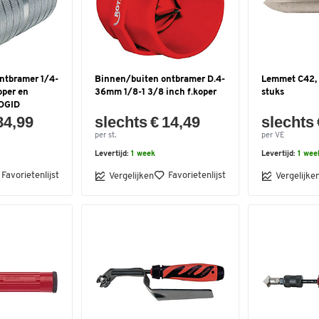
ntbramer 1/4-
Binnen/buiten ontbramer D.4-
Lemmet C42, 
oper en
36mm 1/8-1 3/8 inch f.koper
stuks
IDGID
84,99
slechts € 14,49
slechts 
per st.
per VE
Levertijd:
1 week
Levertijd:
1 wee
Favorietenlijst
Favorietenlijst
Vergelijken
Vergelijke