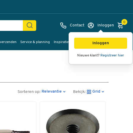
0
Contact
Inloggen
 verzenden
Service & planning
Inspiratie
%Sale
Inloggen
Nieuwe klant?
Registreer hier
Relevantie
Grid
Sorteren op:
Bekijk: