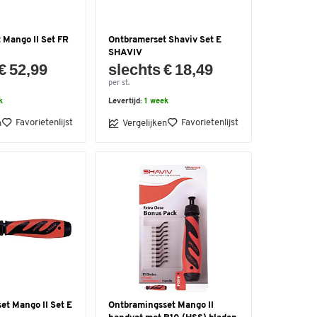
 Mango II Set FR
Ontbramerset Shaviv Set E
SHAVIV
€ 52,99
slechts € 18,49
per st.
k
Levertijd:
1 week
Favorietenlijst
Favorietenlijst
n
Vergelijken
et Mango II Set E
Ontbramingsset Mango II